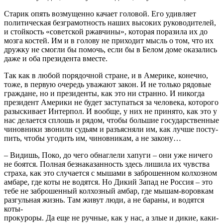
Старик опять возмущенно качает головой. Его удивляет
политическая безграмотность наших высоких руководителей,
и стойкость «советской ржавчины», которая поразила их до
мозга костей. Им и в голову не приходит мысль о том, что их
дружку не смогли бы помочь, если бы в Белом доме оказались
даже и оба президента вместе.
Так как в любой порядочной стране, и в Америке, конечно,
тоже, в первую очередь уважают закон. И не только рядовые
граждане, но и президенты, как это ни странно. И никогда
пре­зидент Америки не будет заступаться за человека, которого
разыскивает Интерпол. И вообще, у них не принято, как это у
нас делается сплошь и рядом, чтобы большие государственные
чиновники звонили судьям и разъясняли им, как лучше посту­
пить, чтобы угодить им, чиновникам, а не закону…
– Видишь, Поко, до чего обнаглели хапуги – они уже ниче­го
не боятся. Полная безнаказанность здесь лишила их чувства
страха, как это случается с мышами в заброшенном колхозном
амбаре, где коты не водятся. Но Дикий Запад не Россия – это
тебе не заброшенный колхозный амбар, где мышам-воровкам
разгульная жизнь. Там живут люди, а не бараны, и водятся
коты-
прокуроры. Да еще не ручные, как у нас, а злые и дикие, каки­