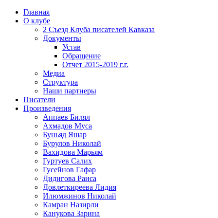
Главная
О клубе
2 Съезд Клуба писателей Кавказа
Документы
Устав
Обращение
Отчет 2015-2019 г.г.
Медиа
Структура
Наши партнеры
Писатели
Произведения
Аппаев Билял
Ахмадов Муса
Буньяд Яшар
Бурулов Николай
Вахидова Марьям
Гуртуев Салих
Гусейнов Гафар
Дидигова Раиса
Довлеткиреева Лидия
Илюмжинов Николай
Камран Назирли
Канукова Зарина