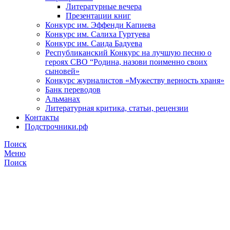
Литературные вечера
Презентации книг
Конкурс им. Эффенди Капиева
Конкурс им. Салиха Гуртуева
Конкурс им. Саида Бадуева
Республиканский Конкурс на лучшую песню о
героях СВО “Родина, назови поименно своих
сыновей»
Конкурс журналистов «Мужеству верность храня»
Банк переводов
Альманах
Литературная критика, статьи, рецензии
Контакты
Подстрочники.рф
Поиск
Меню
Поиск