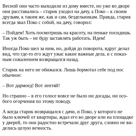
Весной они часто выходили из дому вместе, но уже во дворе
они расставались – старик уходил на дачу, а Поко – к своим
друзьям, к таким же, как и сам, бездельникам. Правда, старик
всегда звал Поко с собой, на дачу, говорил:
– Пойдем! Хоть посмотришь на красоту, на пеньке посидишь.
Так уж быть – не буду заставлять работать. Идем!
Иногда Поко шел за ним, но, дойдя до поворота, вдруг де­лал
вид, что где-то его ждут ужас какие важные дела, и с показ­
ным сожалением возвращался назад.
Старик на него не обижался. Лишь бормотал себе под нос
обычное:
– Вот дармоед! Вот лентяй!
Но странно – в его голосе вовсе не было ни досады, ни осо­
бого огорчения по этому поводу.
А когда старик возвращался с дачи, и Поко, у которого не
было ключей от квартиры, ждал его во дворе или на площадке
у дверей, то они радостно встречали друг друга, словно не ви­
делись целую вечность.