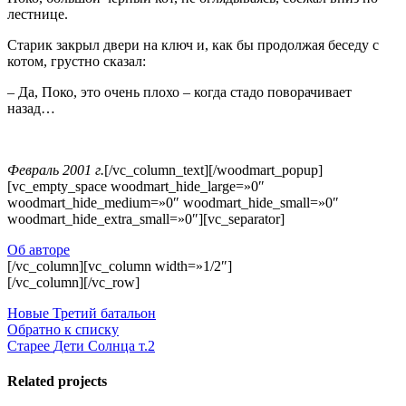
лестнице.
Старик закрыл двери на ключ и, как бы продолжая беседу с
котом, грустно сказал:
– Да, Поко, это очень плохо – когда стадо поворачивает
назад…
Февраль 2001 г.
[/vc_column_text][/woodmart_popup]
[vc_empty_space woodmart_hide_large=»0″
woodmart_hide_medium=»0″ woodmart_hide_small=»0″
woodmart_hide_extra_small=»0″][vc_separator]
Об авторе
[/vc_column][vc_column width=»1/2″]
[/vc_column][/vc_row]
Новые
Третий батальон
Обратно к списку
Старее
Дети Солнца т.2
Related projects