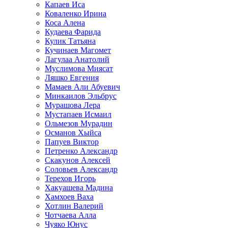
Капаев Иса
Коваленко Ирина
Коса Алена
Кудаева Фарида
Кулик Татьяна
Кучинаев Магомет
Лагулаа Анатолий
Муслимова Миясат
Ляшко Евгения
Мамаев Али Абуевич
Минкаилов Эльбрус
Мурашова Лера
Мустапаев Исмаил
Ольмезов Мурадин
Османов Хыйса
Папуев Виктор
Петренко Александр
Скакунов Алексей
Соловьев Александр
Терехов Игорь
Хакуашева Мадина
Хамхоев Ваха
Хотлин Валерий
Чотчаева Алла
Чуяко Юнус