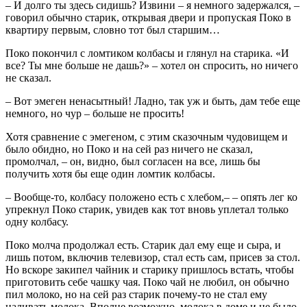
– И долго ты здесь сидишь? Извини – я немного задержался, –
говорил обычно старик, открывая двери и пропуская Поко в
квартиру первым, словно тот был старшим…
Поко покончил с ломтиком колбасы и глянул на старика. «И
все? Ты мне больше не дашь?» – хотел он спросить, но ниче­го
не сказал.
– Вот эмеген ненасытный! Ладно, так уж и быть, дам тебе еще
немного, но чур – больше не просить!
Хотя сравнение с эмегеном, с этим сказочным чудовищем и
было обидно, но Поко и на сей раз ничего не сказал,
промолчал, – он, видно, был согласен на все, лишь бы
получить хотя бы еще один ломтик колбасы.
– Вообще-то, колбасу положено есть с хлебом,– – опять лег­ ко
упрекнул Поко старик, увидев как тот вновь уплетал толь­ко
одну колбасу.
Поко молча продолжал есть. Старик дал ему еще и сыра, и
лишь потом, включив телевизор, стал есть сам, присев за стол.
Но вскоре закипел чайник и старику пришлось встать, чтобы
приготовить себе чашку чая. Поко чай не любил, он обычно
пил молоко, но на сей раз старик почему-то не стал ему
наливать молока. Вполне возможно, молока в доме и не было.