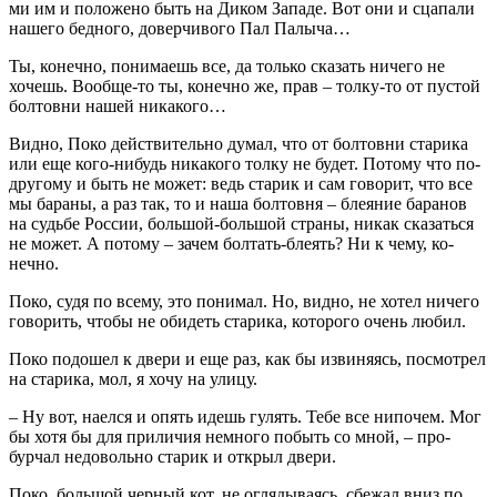
ми им и положено быть на Диком Западе. Вот они и сцапали
нашего бедного, доверчивого Пал Палыча…
Ты, конечно, понимаешь все, да только сказать ничего не
хочешь. Вообще-то ты, конечно же, прав – толку-то от пустой
болтовни нашей никакого…
Видно, Поко действительно думал, что от болтовни стари­ка
или еще кого-нибудь никакого толку не будет. Потому что по-
другому и быть не может: ведь старик и сам говорит, что все
мы бараны, а раз так, то и наша болтовня – блеяние бара­нов
на судьбе России, большой-большой страны, никак сказать­ся
не может. А потому – зачем болтать-блеять? Ни к чему, ко­
нечно.
Поко, судя по всему, это понимал. Но, видно, не хотел ниче­го
говорить, чтобы не обидеть старика, которого очень любил.
Поко подошел к двери и еще раз, как бы извиняясь, посмот­рел
на старика, мол, я хочу на улицу.
– Ну вот, наелся и опять идешь гулять. Тебе все нипочем. Мог
бы хотя бы для приличия немного побыть со мной, – про­
бурчал недовольно старик и открыл двери.
Поко, большой черный кот, не оглядываясь, сбежал вниз по