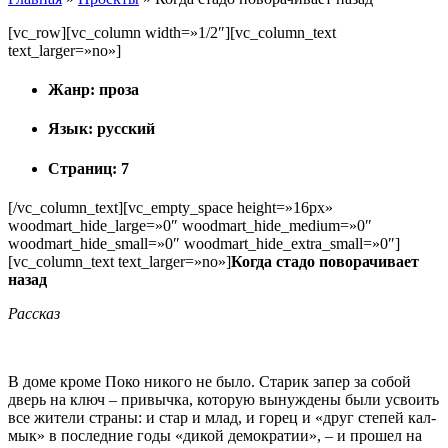
[vc_row][vc_column width=»1/2″][vc_column_text
text_larger=»no»]
Жанр: проза
Язык: русский
Страниц: 7
[/vc_column_text][vc_empty_space height=»16px»
woodmart_hide_large=»0″ woodmart_hide_medium=»0″
woodmart_hide_small=»0″ woodmart_hide_extra_small=»0″]
[vc_column_text text_larger=»no»]
Когда стадо поворачивает
назад
Рассказ
В доме кроме Поко никого не было. Старик запер за собой
дверь на ключ – привычка, которую вынуждены были усвоить
все жители страны: и стар и млад, и горец и «друг степей кал­
мык» в последние годы «дикой демократии», – и прошел на