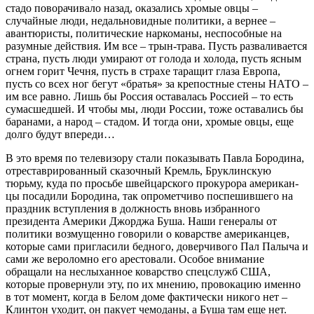
стадо поворачивало на­зад, оказались хромые овцы –
случайные люди, недальновид­ные политики, а вернее –
авантюристы, политические наркома­ны, неспособные на
разумные действия. Им все – трын-трава. Пусть разваливается
страна, пусть люди умирают от голода и холода, пусть ясным
огнем горит Чечня, пусть в страхе тара­щит глаза Европа,
пусть со всех ног бегут «братья» за крепост­ные стены НАТО –
им все равно. Лишь бы Россия оставалась Россией – то есть
сумасшедшей. И чтобы мы, люди России, тоже оставались бы
баранами, а народ – стадом. И тогда они, хро­мые овцы, еще
долго будут впереди…
В это время по телевизору стали показывать Павла Боро­дина,
отреставрированный сказочный Кремль, Бруклинскую
тюрьму, куда по просьбе швейцарского прокурора американ­
цы посадили Бородина, так опрометчиво поспешившего на
праз­дник вступления в должность вновь избранного
президента Америки Джорджа Буша. Наши генералы от
политики возму­щенно говорили о коварстве американцев,
которые сами при­гласили бедного, доверчивого Пал Палыча и
сами же веролом­но его арестовали. Особое внимание
обращали на неслыханное коварство спецслужб США,
которые провернули эту, по их мнению, провокацию именно
в тот момент, когда в Белом доме фактически никого нет –
Клинтон уходит, он пакует чемоданы, а Буша там еще нет.