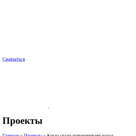
Сваязаться
Проекты
Главная
»
Проекты
»
Когда стадо поворачивает назад