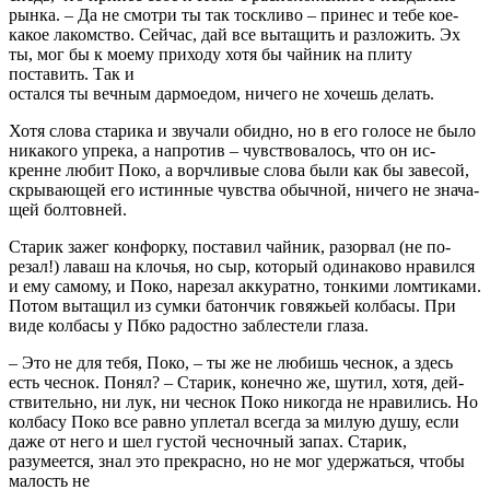
рын­ка. – Да не смотри ты так тоскливо – принес и тебе кое-
какое лакомство. Сейчас, дай все вытащить и разложить. Эх
ты, мог бы к моему приходу хотя бы чайник на плиту
поставить. Так и
остался ты вечным дармоедом, ничего не хочешь делать.
Хотя слова старика и звучали обидно, но в его голосе не было
никакого упрека, а напротив – чувствовалось, что он ис­
кренне любит Поко, а ворчливые слова были как бы завесой,
скрывающей его истинные чувства обычной, ничего не знача­
щей болтовней.
Старик зажег конфорку, поставил чайник, разорвал (не по­
резал!) лаваш на клочья, но сыр, который одинаково нравился
и ему самому, и Поко, нарезал аккуратно, тонкими ломтиками.
Потом вытащил из сумки батончик говяжьей колбасы. При
виде колбасы у Пбко радостно заблестели глаза.
– Это не для тебя, Поко, – ты же не любишь чеснок, а здесь
есть чеснок. Понял? – Старик, конечно же, шутил, хотя, дей­
ствительно, ни лук, ни чеснок Поко никогда не нравились. Но
колбасу Поко все равно уплетал всегда за милую душу, если
даже от него и шел густой чесночный запах. Старик,
разумеет­ся, знал это прекрасно, но не мог удержаться, чтобы
малость не