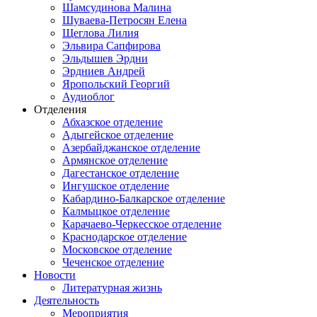
Шамсудинова Малина
Шуваева-Петросян Елена
Щеглова Лилия
Эльвира Сапфирова
Эльдышев Эрдни
Эрдниев Андрей
Яропольский Георгий
Аудиоблог
Отделения
Абхазское отделение
Адыгейское отделение
Азербайджанское отделение
Армянское отделение
Дагестанское отделение
Ингушское отделение
Кабардино-Балкарское отделение
Калмыцкое отделение
Карачаево-Черкесское отделение
Краснодарское отделение
Московское отделение
Чеченское отделение
Новости
Литературная жизнь
Деятельность
Мероприятия