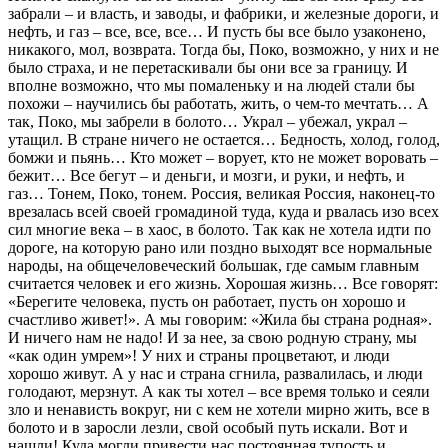
забрали – и власть, и заводы, и фабри­ки, и железные дороги, и
нефть, и газ – все, все, все… И пусть бы все было узаконено,
никакого, мол, возврата. Тогда бы, Поко, возможно, у них и не
было страха, и не перетаскивали бы они все за границу. И
вполне возможно, что мы помаленьку и на людей стали бы
похожи – научились бы работать, жить, о чем-то мечтать… А
так, Поко, мы забрели в болото… Украл – убежал, украл –
утащил. В стране ничего не остается… Бед­ность, холод, голод,
бомжи и пьянь… Кто может – ворует, кто не может воровать –
бежит… Все бегут – и деньги, и мозги, и руки, и нефть, и
газ… Тонем, Поко, тонем. Россия, великая Рос­сия, наконец-то
врезалась всей своей громадиной туда, куда и рвалась изо всех
сил многие века – в хаос, в болото. Так как не хотела идти по
дороге, на которую рано или поздно выходят все нормальные
народы, на общечеловеческий большак, где са­мым главным
считается человек и его жизнь. Хорошая жизнь… Все говорят:
«Берегите человека, пусть он работает, пусть он хорошо и
счастливо живет!». А мы говорим: «Жила бы страна родная».
И ничего нам не надо! И за нее, за свою родную стра­ну, мы
«как один умрем»! У них и страны процветают, и люди
хорошо живут. А у нас и страна сгнила, развалилась, и люди
голодают, мерзнут. А как ты хотел – все время только и сеяли
зло и ненависть вокруг, ни с кем не хотели мирно жить, все в
болото и в заросли лезли, свой особый путь искали. Вот и
нашли! Куда могли привести нас постоянная тупость и