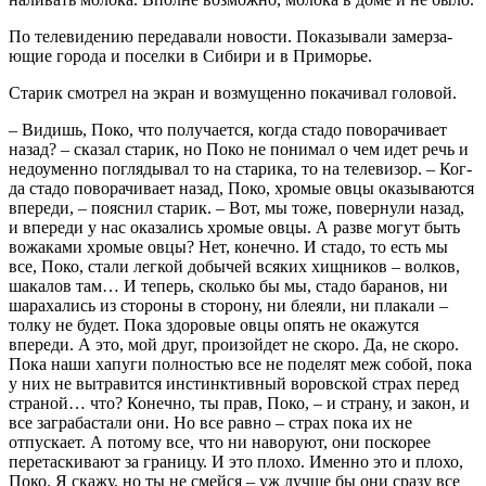
По телевидению передавали новости. Показывали замерза­
ющие города и поселки в Сибири и в Приморье.
Старик смотрел на экран и возмущенно покачивал головой.
– Видишь, Поко, что получается, когда стадо поворачива­ет
назад? – сказал старик, но Поко не понимал о чем идет речь и
недоуменно поглядывал то на старика, то на телевизор. – Ког­
да стадо поворачивает назад, Поко, хромые овцы оказывают­ся
впереди, – пояснил старик. – Вот, мы тоже, повернули назад,
и впереди у нас оказались хромые овцы. А разве могут быть
вожаками хромые овцы? Нет, конечно. И стадо, то есть мы
все, Поко, стали легкой добычей всяких хищников – волков,
шака­лов там… И теперь, сколько бы мы, стадо баранов, ни
шараха­лись из стороны в сторону, ни блеяли, ни плакали –
толку не будет. Пока здоровые овцы опять не окажутся
впереди. А это, мой друг, произойдет не скоро. Да, не скоро.
Пока наши хапуги полностью все не поделят меж собой, пока
у них не вытравится инстинктивный воровской страх перед
страной… что? Конеч­но, ты прав, Поко, – и страну, и закон, и
все заграбастали они. Но все равно – страх пока их не
отпускает. А потому все, что ни наворуют, они поскорее
перетаскивают за границу. И это плохо. Именно это и плохо,
Поко. Я скажу, но ты не смейся – уж лучше бы они сразу все