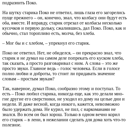
подразнить Поко.
На шутку старика Поко не ответил, лишь глаза его загоре­лись
пуще прежнего – он, конечно, знал, что колбасу они будут есть
оба, вместе. И вправду, старик отрезал от колбасы несколь­ко
кусочков и первую дольку, сжалившись, дал Поко. Поко, как и
обычно, стал торопливо есть, молча, без хлеба.
– Мог бы и с хлебом, – упрекнул его старик.
Поко не ответил. Нет, не обиделся, – он прекрасно знал, что
старик и не думал на самом деле попрекать его куском хлеба,
так сказать, а просто разговаривал с ним. А слова – это же
про­сто звуки. Главное ведь – голос человека. Если в голосе
полно любви и доброты, то стоит ли придавать значение
словам – про­стым звукам?
Так, наверное, думал Поко, сообразно этому и поступал. То
есть – Поко любил старика, никогда еще, как это делали мно­
гие другие его сверстники, не уходил из дому на целые дни и
недели. И даже весной, когда никого, кажется, невозможно
было удержать дома. Не курил, не пил, с наркоманами не
знался. Во всем он был хорош. Только в одном вечно корил
его старик – в лени, в нежелании сделать для дома хоть что-то
полезное.