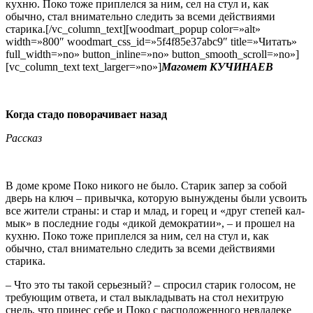
кух­ню. Поко тоже приплелся за ним, сел на стул и, как
обычно, стал внимательно следить за всеми действиями
старика.[/vc_column_text][woodmart_popup color=»alt»
width=»800″ woodmart_css_id=»5f4f85e37abc9″ title=»Читать»
full_width=»no» button_inline=»no» button_smooth_scroll=»no»]
[vc_column_text text_larger=»no»]
Магомет КУЧИНАЕВ
Когда стадо поворачивает назад
Рассказ
В доме кроме Поко никого не было. Старик запер за собой
дверь на ключ – привычка, которую вынуждены были усвоить
все жители страны: и стар и млад, и горец и «друг степей кал­
мык» в последние годы «дикой демократии», – и прошел на
кух­ню. Поко тоже приплелся за ним, сел на стул и, как
обычно, стал внимательно следить за всеми действиями
старика.
– Что это ты такой серьезный? – спросил старик голосом, не
требующим ответа, и стал выкладывать на стол нехитрую
снедь, что принес себе и Поко с расположенного невдалеке