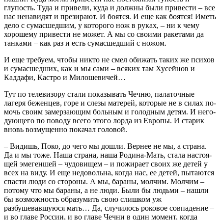
глупость. Туда и привели, куда и должны были привести – все
нас ненави­дят и презирают. И боятся. И еще как боятся! Иметь
дело с су­масшедшим, у которого нож в руках, – ни к чему
хорошему привести не может. А мы со своими ракетами да
танками – как раз и есть сумасшедший с ножом.
И еще требуем, чтобы никто не смел обижать таких же пси­хов
и сумасшедших, как и мы сами – всяких там Хусейнов и
Каддафи, Кастро и Милошевичей…
Тут по телевизору стали показывать Чечню, палаточные
лагеря беженцев, горе и слезы матерей, которые не в силах по­
мочь своим замерзающим больным и голодным детям. И него­
дующего по поводу всего этого лорда из Европы. И старик
вновь возмущенно покачал головой.
– Видишь, Поко, до чего мы дошли. Вернее не мы, а страна.
Да и мы тоже. Наша страна, наша Родина-Мать, стала настоя­
щей эмегеншей – чудовищем – и пожирает своих же детей у
всех на виду. И еще недовольна, когда нас, ее детей, пытаются
спа­сти люди со стороны. А мы, бараны, молчим. Молчим –
потому что мы бараны, а не люди. Были бы людьми – нашли
бы воз­можность образумить свою слишком уж
разбушевавшуюся мать… Да, случилось роковое совпадение –
и во главе России, и во главе Чечни в один момент, когда