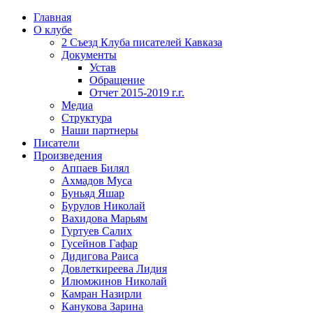
Главная
О клубе
2 Съезд Клуба писателей Кавказа
Документы
Устав
Обращение
Отчет 2015-2019 г.г.
Медиа
Структура
Наши партнеры
Писатели
Произведения
Аппаев Билял
Ахмадов Муса
Буньяд Яшар
Бурулов Николай
Вахидова Марьям
Гуртуев Салих
Гусейнов Гафар
Дидигова Раиса
Довлеткиреева Лидия
Илюмжинов Николай
Камран Назирли
Канукова Зарина