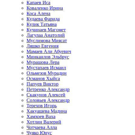
Капаев Иса
Коваленко Ирина
Коса Алена
Кудаева Фарида
Кулик Татьяна
Кучинаев Магомет
Лагулаа Анатолий
Муслимова Миясат
Ляшко Евгения
Мамаев Али Абуевич
Минкаилов Эльбрус
Мурашова Лера
Мустапаев Исмаил
Ольмезов Мурадин
Османов Хыйса
Папуев Виктор
Петренко Александр
Скакунов Алексей
Соловьев Александр
Терехов Игорь
Хакуашева Мадина
Хамхоев Ваха
Хотлин Валерий
Чотчаева Алла
Чуяко Юнус