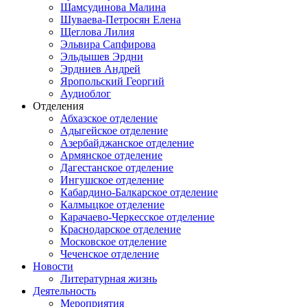
Шамсудинова Малина
Шуваева-Петросян Елена
Щеглова Лилия
Эльвира Сапфирова
Эльдышев Эрдни
Эрдниев Андрей
Яропольский Георгий
Аудиоблог
Отделения
Абхазское отделение
Адыгейское отделение
Азербайджанское отделение
Армянское отделение
Дагестанское отделение
Ингушское отделение
Кабардино-Балкарское отделение
Калмыцкое отделение
Карачаево-Черкесское отделение
Краснодарское отделение
Московское отделение
Чеченское отделение
Новости
Литературная жизнь
Деятельность
Мероприятия