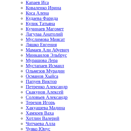
Капаев Иса
Коваленко Ирина
Коса Алена
Кудаева Фарида
Кулик Татьяна
Кучинаев Магомет
Лагулаа Анатолий
Муслимова Миясат
Ляшко Евгения
Мамаев Али Абуевич
Минкаилов Эльбрус
Мурашова Лера
Мустапаев Исмаил
Ольмезов Мурадин
Османов Хыйса
Папуев Виктор
Петренко Александр
Скакунов Алексей
Соловьев Александр
Терехов Игорь
Хакуашева Мадина
Хамхоев Ваха
Хотлин Валерий
Чотчаева Алла
Чуяко Юнус