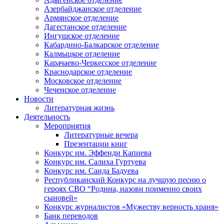
Азербайджанское отделение
Армянское отделение
Дагестанское отделение
Ингушское отделение
Кабардино-Балкарское отделение
Калмыцкое отделение
Карачаево-Черкесское отделение
Краснодарское отделение
Московское отделение
Чеченское отделение
Новости
Литературная жизнь
Деятельность
Мероприятия
Литературные вечера
Презентации книг
Конкурс им. Эффенди Капиева
Конкурс им. Салиха Гуртуева
Конкурс им. Саида Бадуева
Республиканский Конкурс на лучшую песню о
героях СВО “Родина, назови поименно своих
сыновей»
Конкурс журналистов «Мужеству верность храня»
Банк переводов