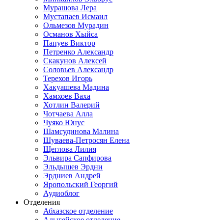
Мурашова Лера
Мустапаев Исмаил
Ольмезов Мурадин
Османов Хыйса
Папуев Виктор
Петренко Александр
Скакунов Алексей
Соловьев Александр
Терехов Игорь
Хакуашева Мадина
Хамхоев Ваха
Хотлин Валерий
Чотчаева Алла
Чуяко Юнус
Шамсудинова Малина
Шуваева-Петросян Елена
Щеглова Лилия
Эльвира Сапфирова
Эльдышев Эрдни
Эрдниев Андрей
Яропольский Георгий
Аудиоблог
Отделения
Абхазское отделение
Адыгейское отделение