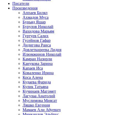
Писатели
Произведения
Аппаев Билял
Ахмадов Муса
Буньяд Яшар
Бурулов Николай
Вахидова Марьям
Гуртуев Салих
Гусейнов Гафар
Дидигова Раиса
Довлеткиреева Лидия
Илюмжинов Николай
Камран Назирли
Канукова Зарина
Капаев Иса
Коваленко Ирина
Коса Алена
Кудаева Фарида
Кулик Татьяна
Кучинаев Магомет
Лагулаа Анатолий
Муслимова Миясат
Ляшко Евгения
Мамаев Али Абуевич
Минкаилов Эльбрус