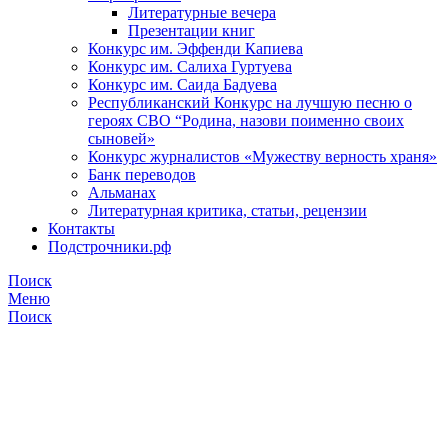
Литературные вечера
Презентации книг
Конкурс им. Эффенди Капиева
Конкурс им. Салиха Гуртуева
Конкурс им. Саида Бадуева
Республиканский Конкурс на лучшую песню о
героях СВО “Родина, назови поименно своих
сыновей»
Конкурс журналистов «Мужеству верность храня»
Банк переводов
Альманах
Литературная критика, статьи, рецензии
Контакты
Подстрочники.рф
Поиск
Меню
Поиск