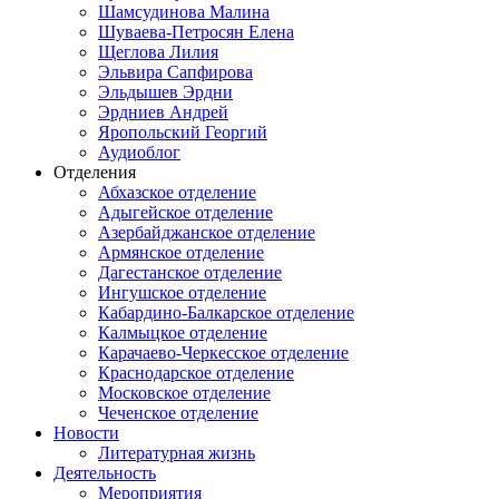
Шамсудинова Малина
Шуваева-Петросян Елена
Щеглова Лилия
Эльвира Сапфирова
Эльдышев Эрдни
Эрдниев Андрей
Яропольский Георгий
Аудиоблог
Отделения
Абхазское отделение
Адыгейское отделение
Азербайджанское отделение
Армянское отделение
Дагестанское отделение
Ингушское отделение
Кабардино-Балкарское отделение
Калмыцкое отделение
Карачаево-Черкесское отделение
Краснодарское отделение
Московское отделение
Чеченское отделение
Новости
Литературная жизнь
Деятельность
Мероприятия