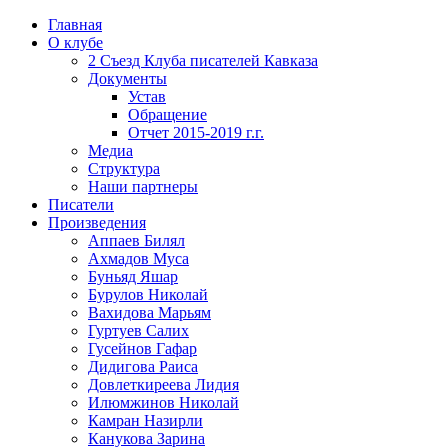
Главная
О клубе
2 Съезд Клуба писателей Кавказа
Документы
Устав
Обращение
Отчет 2015-2019 г.г.
Медиа
Структура
Наши партнеры
Писатели
Произведения
Аппаев Билял
Ахмадов Муса
Буньяд Яшар
Бурулов Николай
Вахидова Марьям
Гуртуев Салих
Гусейнов Гафар
Дидигова Раиса
Довлеткиреева Лидия
Илюмжинов Николай
Камран Назирли
Канукова Зарина