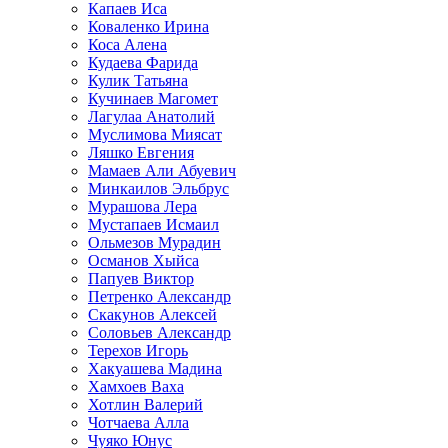
Капаев Иса
Коваленко Ирина
Коса Алена
Кудаева Фарида
Кулик Татьяна
Кучинаев Магомет
Лагулаа Анатолий
Муслимова Миясат
Ляшко Евгения
Мамаев Али Абуевич
Минкаилов Эльбрус
Мурашова Лера
Мустапаев Исмаил
Ольмезов Мурадин
Османов Хыйса
Папуев Виктор
Петренко Александр
Скакунов Алексей
Соловьев Александр
Терехов Игорь
Хакуашева Мадина
Хамхоев Ваха
Хотлин Валерий
Чотчаева Алла
Чуяко Юнус