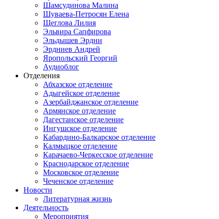
Шамсудинова Малина
Шуваева-Петросян Елена
Щеглова Лилия
Эльвира Сапфирова
Эльдышев Эрдни
Эрдниев Андрей
Яропольский Георгий
Аудиоблог
Отделения
Абхазское отделение
Адыгейское отделение
Азербайджанское отделение
Армянское отделение
Дагестанское отделение
Ингушское отделение
Кабардино-Балкарское отделение
Калмыцкое отделение
Карачаево-Черкесское отделение
Краснодарское отделение
Московское отделение
Чеченское отделение
Новости
Литературная жизнь
Деятельность
Мероприятия