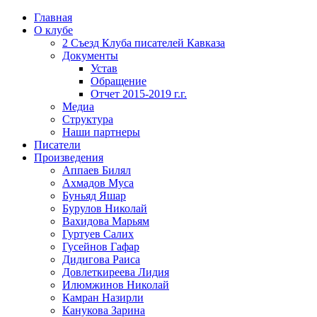
Главная
О клубе
2 Съезд Клуба писателей Кавказа
Документы
Устав
Обращение
Отчет 2015-2019 г.г.
Медиа
Структура
Наши партнеры
Писатели
Произведения
Аппаев Билял
Ахмадов Муса
Буньяд Яшар
Бурулов Николай
Вахидова Марьям
Гуртуев Салих
Гусейнов Гафар
Дидигова Раиса
Довлеткиреева Лидия
Илюмжинов Николай
Камран Назирли
Канукова Зарина