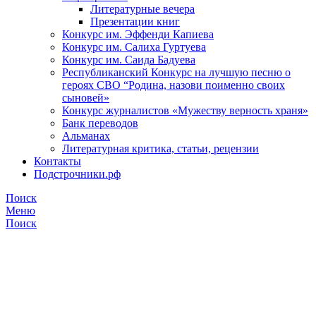
Литературные вечера
Презентации книг
Конкурс им. Эффенди Капиева
Конкурс им. Салиха Гуртуева
Конкурс им. Саида Бадуева
Республиканский Конкурс на лучшую песню о
героях СВО “Родина, назови поименно своих
сыновей»
Конкурс журналистов «Мужеству верность храня»
Банк переводов
Альманах
Литературная критика, статьи, рецензии
Контакты
Подстрочники.рф
Поиск
Меню
Поиск