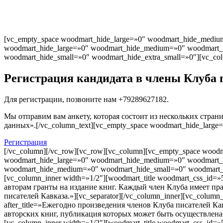
[vc_empty_space woodmart_hide_large=»0″ woodmart_hide_medium
woodmart_hide_large=»0″ woodmart_hide_medium=»0″ woodmart_h
woodmart_hide_small=»0″ woodmart_hide_extra_small=»0″][vc_colu
Регистрация кандидата в члены Клуба 
Для регистрации, позвоните нам +79289627182.
Мы отправим вам анкету, которая состоит из нескольких стр
данных».[/vc_column_text][vc_empty_space woodmart_hide_large
Регистрация
[/vc_column][/vc_row][vc_row][vc_column][vc_empty_space wood
woodmart_hide_large=»0″ woodmart_hide_medium=»0″ woodmart_hi
woodmart_hide_medium=»0″ woodmart_hide_small=»0″ woodmart_hi
[vc_column_inner width=»1/2″][woodmart_title woodmart_css_id=
авторам гранты на издание книг. Каждый член Клуба имеет пр
писателей Кавказа.»][vc_separator][/vc_column_inner][vc_colum
after_title=»Ежегодно произведения членов Клуба писателей К
авторских книг, публикация которых может быть осуществлена за
[vc_column_inner width=»1/2″][woodmart_title woodmart_css_id=