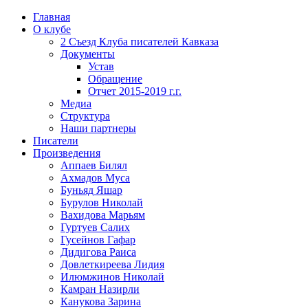
Главная
О клубе
2 Съезд Клуба писателей Кавказа
Документы
Устав
Обращение
Отчет 2015-2019 г.г.
Медиа
Структура
Наши партнеры
Писатели
Произведения
Аппаев Билял
Ахмадов Муса
Буньяд Яшар
Бурулов Николай
Вахидова Марьям
Гуртуев Салих
Гусейнов Гафар
Дидигова Раиса
Довлеткиреева Лидия
Илюмжинов Николай
Камран Назирли
Канукова Зарина