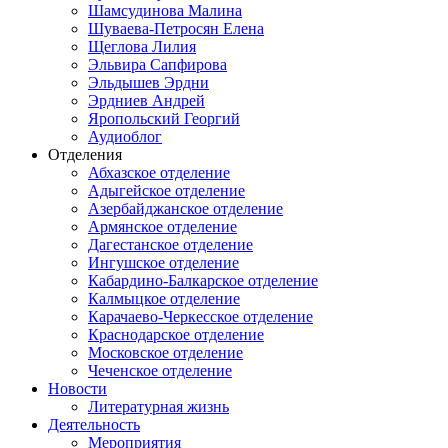
Шамсудинова Малина
Шуваева-Петросян Елена
Щеглова Лилия
Эльвира Сапфирова
Эльдышев Эрдни
Эрдниев Андрей
Яропольский Георгий
Аудиоблог
Отделения
Абхазское отделение
Адыгейское отделение
Азербайджанское отделение
Армянское отделение
Дагестанское отделение
Ингушское отделение
Кабардино-Балкарское отделение
Калмыцкое отделение
Карачаево-Черкесское отделение
Краснодарское отделение
Московское отделение
Чеченское отделение
Новости
Литературная жизнь
Деятельность
Мероприятия