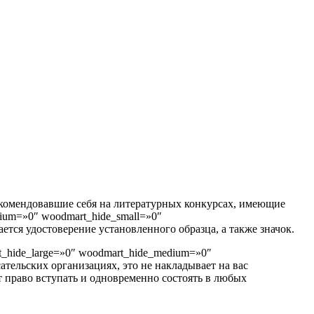
арекомендовавшие себя на литературных конкурсах, имеющие
ium=»0″ woodmart_hide_small=»0″
ается удостоверение установленного образца, а также значок.
t_hide_large=»0″ woodmart_hide_medium=»0″
сательских организациях, это не накладывает на вас
т право вступать и одновременно состоять в любых