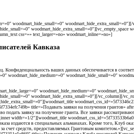
=»0″ woodmart_hide_small=»0″ woodmart_hide_extra_small=»0″][/v
ide_small=»0″ woodmart_hide_extra_small=»0″][vc_empty_space 
mn_text css=»» text_larger=»no» woodmart_inline=»no»]
писателей Кавказа
аниц. Конфиденциальность ваших данных обеспечивается в соот
=»0″ woodmart_hide_medium=»0″ woodmart_hide_small=»0″ woodmar
mart_hide_large=»0″ woodmart_hide_medium=»0″ woodmart_hide_sm
de_small=»0″ woodmart_hide_extra_small=»0″][/vc_column][/vc_r
de_extra_small=»0″][woodmart_title woodmart_css_id=»5f73346c23
»5f7334efc749b» title=»Подавать заявки на получения грантов» a
аво подать заявку на получение гранта. Все заявки рассматрив
n_inner width=»1/2″][woodmart_title woodmart_css_id=»5f733533b6
авказа издаются в специальных альманахах. Кроме того, Клуб ок
 счет средств, предоставляемых Грантовым комитетом.»][vc_separ
»5f73351e5e869″ title=»Получать награды Клуба писателей Кавказа