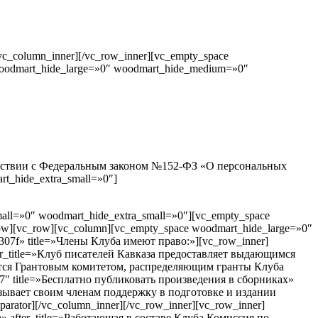
c_column_inner][/vc_row_inner][vc_empty_space
woodmart_hide_large=»0″ woodmart_hide_medium=»0″
ветствии с Федеральным законом №152-ФЗ «О персональных
t_hide_extra_small=»0″]
all=»0″ woodmart_hide_extra_small=»0″][vc_empty_space
ow][vc_row][vc_column][vc_empty_space woodmart_hide_large=»0″
07f» title=»Члены Клуба имеют право:»][vc_row_inner]
fter_title=»Клуб писателей Кавказа предоставляет выдающимся
аются Грантовым комитетом, распределяющим гранты Клуба
a07″ title=»Бесплатно публиковать произведения в сборниках»
азывает своим членам поддержку в подготовке и издании
ator][/vc_column_inner][/vc_row_inner][vc_row_inner]
» after_title=»Работающая в составе Клуба Комиссия по