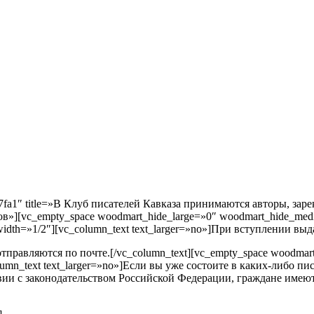
e07fa1″ title=»В Клуб писателей Кавказа принимаются авторы, з
ов»][vc_empty_space woodmart_hide_large=»0″ woodmart_hide_med
width=»1/2″][vc_column_text text_larger=»no»]При вступлении выд
правляются по почте.[/vc_column_text][vc_empty_space woodmar
umn_text text_larger=»no»]Если вы уже состоите в каких-либо пи
твии с законодательством Российской Федерации, граждане имею