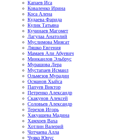
Капаев Иса
Коваленко Ирина
Коса Алена
Кудаева Фарида
Кулик Татьяна
Кучинаев Магомет
Лагулаа Анатолий
Муслимова Миясат
Ляшко Евгения
Мамаев Али Абуевич
Минкаилов Эльбрус
Мурашова Лера
Мустапаев Исмаил
Ольмезов Мурадин
Османов Хыйса
Папуев Виктор
Петренко Александр
Скакунов Алексей
Соловьев Александр
Терехов Игорь
Хакуашева Мадина
Хамхоев Ваха
Хотлин Валерий
Чотчаева Алла
Чуяко Юнус