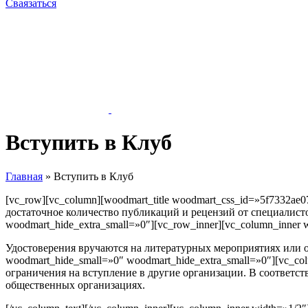
Сваязаться
Вступить в Клуб
Главная
»
Вступить в Клуб
[vc_row][vc_column][woodmart_title woodmart_css_id=»5f7332a
достаточное количество публикаций и рецензий от специалист
woodmart_hide_extra_small=»0″][vc_row_inner][vc_column_inner 
Удостоверения вручаются на литературных мероприятиях или от
woodmart_hide_small=»0″ woodmart_hide_extra_small=»0″][vc_col
ограничения на вступление в другие организации. В соответс
общественных организациях.