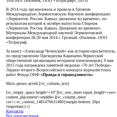
Толстого. (Нальчик, ООО «Тетраграф», 2013)
В 2014 году организовала и провела в Грозном
Международную Лермонтовскую Научную конференцию:
«Лермонтов. Россия. Кавказ: движение во времени», по
результатам которой в октябре выпустила Сборник
«Лермонтов. Россия. Кавказ. Движение во времени».
Материалы Международной научной Лермонтовской
конференции 28-30 мая 2014 г. Грозный. (Нальчик. ООО
«Тетраграф.
За книгу «Александр Чеченский» как историк-просветитель,
по представлению Президиума Карачаево-Черкесской
общественной организации ветеранов (пенсионеров), 9 мая
2015 года награждена памятной медалью «70 лет Победы».
Лауреат второго Всероссийского конкурса журналистских
работ Фонда ОНФ
«Правда и справедливость»
Мать двоих детей.[/vc_column_text]
[vc_empty_space height=»10″][vc_row_inner equal_height=»yes»
content_placement=»middle»][vc_column_inner
css=».vc_custom_1481476631480{margin-bottom: 20px
!important;}»]
Контакты
Все произведения