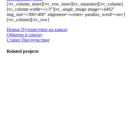
[/vc_column_inner][/vc_row_inner][vc_separator][/vc_column]
[vc_column width=»1/3″][vc_single_image image=»4492″
img_size=»300×400″ alignment=»center» parallax_scroll=»no»]
[/vc_column][/vc_row]
Новые
Путешествие на кавказ
Обратно к списку
Старее
Предчувствие
Related projects