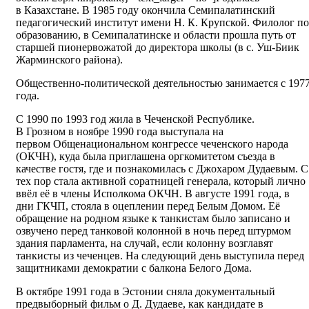
в Казахстане. В 1985 году окончила Семипалатинский
педагогический институт имени Н. К. Крупской. Филолог по
образованию, в Семипалатинске и области прошла путь от
старшей пионервожатой до директора школы (в с. Уш-Биик
Жарминского района).
Общественно-политической деятельностью занимается с 197
года.
С 1990 по 1993 год жила в Чеченской Республике.
В Грозном в ноябре 1990 года выступала на
первом Общенациональном конгрессе чеченского народа
(ОКЧН), куда была приглашена оргкомитетом съезда в
качестве гостя, где и познакомилась с Джохаром Дудаевым. С
тех пор стала активной соратницей генерала, который лично
ввёл её в члены Исполкома ОКЧН. В августе 1991 года, в
дни ГКЧП, стояла в оцеплении перед Белым Домом. Её
обращение на родном языке к танкистам было записано и
озвучено перед танковой колонной в ночь перед штурмом
здания парламента, на случай, если колонну возглавят
танкисты из чеченцев. На следующий день выступила перед
защитниками демократии с балкона Белого Дома.
В октябре 1991 года в Эстонии сняла документальный
предвыборный фильм о Д. Дудаеве, как кандидате в