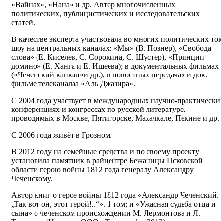
«Вайнах», «Нана» и др. Автор многочисленных
политических, публицистических и исследовательских
статей.
В качестве эксперта участвовала во многих политических ток
шоу на центральных каналах: «Мы» (В. Познер), «Свобода
слова» (Е. Киселев, С. Сорокина, С. Шустер), «Принцип
домино» (Е. Ханга и Е. Ищеева); в документальных фильмах
(«Чеченский капкан»и др.), в новостных передачах и док.
фильме телеканалаа «Аль Джазира».
С 2004 года участвует в международных научно-практически
конференциях и конгрессах по русской литературе,
проводимых в Москве, Пятигорске, Махачкале, Пекине и др.
С 2006 года живёт в Грозном.
В 2012 году на семейные средства и по своему проекту
установила памятник в райцентре Бежаницы Псковской
области герою войны 1812 года генералу Александру
Чеченскому.
Автор книг о герое войны 1812 года «Александр Чеченский.
„Так вот он, этот герой!..“». 1 том; и «Ужасная судьба отца и
сына» о чеченском происхождении М. Лермонтова и Л.