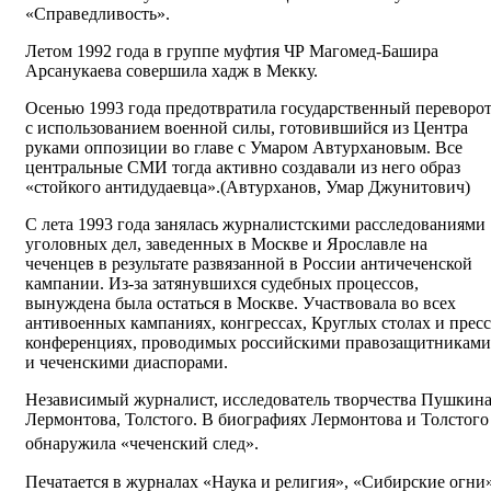
«Справедливость».
Летом 1992 года в группе муфтия ЧР Магомед-Башира
Арсанукаева совершила хадж в Мекку.
Осенью 1993 года предотвратила государственный переворо
с использованием военной силы, готовившийся из Центра
руками оппозиции во главе с Умаром Автурхановым. Все
центральные СМИ тогда активно создавали из него образ
«стойкого антидудаевца».(Автурханов, Умар Джунитович)
С лета 1993 года занялась журналистскими расследованиями
уголовных дел, заведенных в Москве и Ярославле на
чеченцев в результате развязанной в России античеченской
кампании. Из-за затянувшихся судебных процессов,
вынуждена была остаться в Москве. Участвовала во всех
антивоенных кампаниях, конгрессах, Круглых столах и пресс
конференциях, проводимых российскими правозащитниками
и чеченскими диаспорами.
Независимый журналист, исследователь творчества Пушкина
Лермонтова, Толстого. В биографиях Лермонтова и Толстого
обнаружила «чеченский след»
.
Печатается в журналах «Наука и религия», «Сибирские огни»