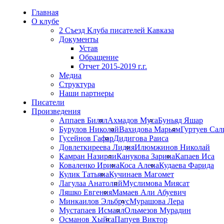
Главная
О клубе
2 Съезд Клуба писателей Кавказа
Документы
Устав
Обращение
Отчет 2015-2019 г.г.
Медиа
Структура
Наши партнеры
Писатели
Произведения
Аппаев Билял
Ахмадов Муса
Буньяд Яшар
Бурулов Николай
Вахидова Марьям
Гуртуев Сал
Гусейнов Гафар
Дидигова Раиса
Довлеткиреева Лидия
Илюмжинов Николай
Камран Назирли
Канукова Зарина
Капаев Иса
Коваленко Ирина
Коса Алена
Кудаева Фарида
Кулик Татьяна
Кучинаев Магомет
Лагулаа Анатолий
Муслимова Миясат
Ляшко Евгения
Мамаев Али Абуевич
Минкаилов Эльбрус
Мурашова Лера
Мустапаев Исмаил
Ольмезов Мурадин
Османов Хыйса
Папуев Виктор