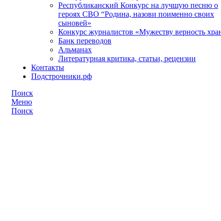
Республиканский Конкурс на лучшую песню о
героях СВО “Родина, назови поименно своих
сыновей»
Конкурс журналистов «Мужеству верность хра
Банк переводов
Альманах
Литературная критика, статьи, рецензии
Контакты
Подстрочники.рф
Поиск
Меню
Поиск