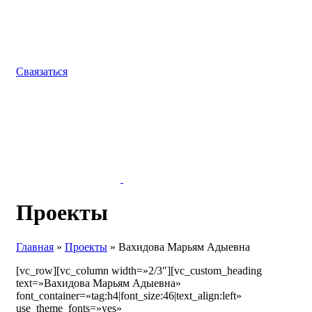
Сваязаться
Проекты
Главная
»
Проекты
»
Вахидова Марьям Адыевна
[vc_row][vc_column width=»2/3″][vc_custom_heading
text=»Вахидова Марьям Адыевна»
font_container=»tag:h4|font_size:46|text_align:left»
use_theme_fonts=»yes»