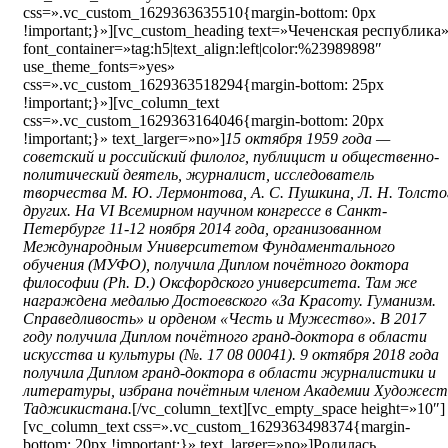
css=».vc_custom_1629363635510{margin-bottom: 0px
!important;}»][vc_custom_heading text=»Чеченская республика
font_container=»tag:h5|text_align:left|color:%23989898″
use_theme_fonts=»yes»
css=».vc_custom_1629363518294{margin-bottom: 25px
!important;}»][vc_column_text
css=».vc_custom_1629363164046{margin-bottom: 20px
!important;}» text_larger=»no»]
15 октября 1959 года —
советский и российский филолог, публицист и общественно-
политический деятель, журналист, исследователь
творчества М. Ю. Лермонтова, А. С. Пушкина, Л. Н. Толсто
других. На VI Всемирном научном конгрессе в Санкт-
Петербурге 11-12 ноября 2014 года, организованном
Международным Университетом Фундаментального
обучения (МУФО), получила Диплом почётного доктора
философии (Ph. D.) Оксфордского университета. Там же
награждена медалью Достоевского «За Красоту. Гуманизм.
Справедливость» и орденом «Честь и Мужество». В 2017
году получила Диплом почётного гранд-доктора в области
искусства и культуры (№. 17 08 00041). 9 октября 2018 года
получила Диплом гранд-доктора в области журналистики и
литературы, избрана почётным членом Академии Художест
Таджикистана.
[/vc_column_text][vc_empty_space height=»10″]
[vc_column_text css=».vc_custom_1629363498374{margin-
bottom: 20px !important;}» text_larger=»no»]Родилась