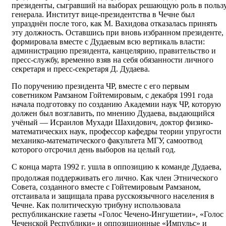
президенты, сыгравший на выборах решающую роль в польз
генерала. Институт вице-президентства в Чечне был
упразднён после того, как М. Вахидова отказалась принять
эту должность. Оставшись при вновь избранном президенте,
формировала вместе с Дудаевым всю вертикаль власти:
администрацию президента, канцелярию, правительство и
пресс-службу, временно взяв на себя обязанности личного
секретаря и пресс-секретаря Д. Дудаева.
По поручению президента ЧР, вместе с его первым
советником Рамзаном Гойтемировым, с декабря 1991 года
начала подготовку по созданию Академии наук ЧР, которую
должен был возглавить, по мнению Дудаева, выдающийся
учёный — Исраилов Мухади Шахидович, доктор физико-
математических наук, профессор кафедры теории упругости
механико-математического факультета МГУ, самоотвод
которого отсрочил день выборов на целый год.
С конца марта 1992 г. ушла в оппозицию к команде Дудаева,
продолжая поддерживать его лично
. Как член Этнического
Совета, созданного вместе с Гойтемировым Рамзаном,
отстаивала и защищала права русскоязычного населения в
Чечне. Как политическую трибуну использовала
республиканские газеты «Голос Чечено-Ингушетии», «Голос
Чеченской Республики» и оппозиционные «Импульс» и