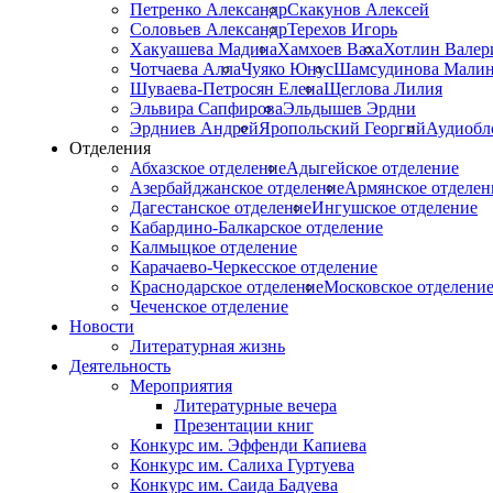
Петренко Александр
Скакунов Алексей
Соловьев Александр
Терехов Игорь
Хакуашева Мадина
Хамхоев Ваха
Хотлин Валер
Чотчаева Алла
Чуяко Юнус
Шамсудинова Мали
Шуваева-Петросян Елена
Щеглова Лилия
Эльвира Сапфирова
Эльдышев Эрдни
Эрдниев Андрей
Яропольский Георгий
Аудиобл
Отделения
Абхазское отделение
Адыгейское отделение
Азербайджанское отделение
Армянское отделен
Дагестанское отделение
Ингушское отделение
Кабардино-Балкарское отделение
Калмыцкое отделение
Карачаево-Черкесское отделение
Краснодарское отделение
Московское отделени
Чеченское отделение
Новости
Литературная жизнь
Деятельность
Мероприятия
Литературные вечера
Презентации книг
Конкурс им. Эффенди Капиева
Конкурс им. Салиха Гуртуева
Конкурс им. Саида Бадуева