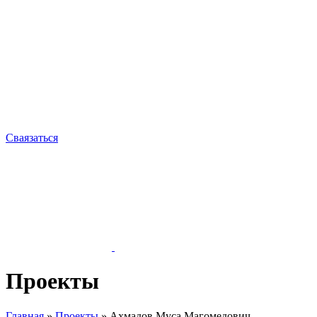
Сваязаться
Проекты
Главная
»
Проекты
»
Ахмадов Муса Магомедович