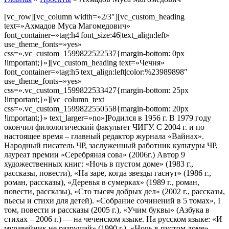
[vc_row][vc_column width=»2/3″][vc_custom_heading
text=»Ахмадов Муса Магомедович»
font_container=»tag:h4|font_size:46|text_align:left»
use_theme_fonts=»yes»
css=».vc_custom_1599822522537{margin-bottom: 0px
!important;}»][vc_custom_heading text=»Чечня»
font_container=»tag:h5|text_align:left|color:%23989898″
use_theme_fonts=»yes»
css=».vc_custom_1599822533427{margin-bottom: 25px
!important;}»][vc_column_text
css=».vc_custom_1599822550558{margin-bottom: 20px
!important;}» text_larger=»no»]Родился в 1956 г. В 1979 году
окончил филологический факультет ЧИГУ. С 2004 г. и по
настоящее время – главный редактор журнала «Вайнах».
Народный писатель ЧР, заслуженный работник культуры ЧР,
лауреат премии «Серебряная сова» (2006г.) Автор 9
художественных книг: «Ночь в пустом доме» (1983 г.,
рассказы, повести), «На заре, когда звезды гаснут» (1986 г.,
роман, рассказы), «Деревья в сумерках» (1989 г., роман,
повести, рассказы), «Сто тысяч добрых дел» (2002 г., рассказы,
пьесы и стихи для детей). «Собрание сочинений в 5 томах», I
том, повести и рассказы (2005 г.), «Учим буквы» (Азбука в
стихах – 2006 г.) — на чеченском языке. На русском языке: «И
муравейник не разрушай» (1990 г.), «Ночь в пустом доме»