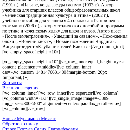
(1991 г.), «На заре, когда звезды гаснут» (1993 г.). Автор
учебника для старших классов общеобразовательных школ
«Чеченская традиционная культура и этика» (2002 г.),
учебного пособия для учащихся 4-го класса «Ты пришел в
этот мир» (2006 г.), автор методических пособий и программ
по этике и чеченскому языку для школ и вузов. Автор пьес:
«После землетрясения», «Ушедший за саваном», «Похождения
блохи», «Волчий хвост», «Новые похождения Чирдига».
Вице-президент «Клуба писателей Кавказа»[/vc_column_text]
[vc_empty_space height=»10»]
[vc_empty_space height=»10″][vc_row_inner equal_height=»yes»
content_placement=»middle»][vc_column_inner
css=».vc_custom_1481476631480{margin-bottom: 20px
!important;}»]
Контакты
Все произведения
[/vc_column_inner][/vc_row_inner][vc_separator][/vc_column]
[vc_column width=»1/3″][vc_single_image image=»3389″
img_size=»300×400″ alignment=»center» parallax_scroll=»no»]
[/vc_column][/vc_row]
Новые
Муслимова Миясат
Обратно к списку
Старее
Гуртуев Салих Султанбекович