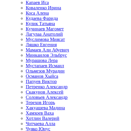
Капаев Иса
Коваленко Ирина
Коса Алена
Кудаева Фарида
Кулик Татьяна
Кучинаев Магомет
Лагулаа Анатолий
Муслимова Миясат
Ляшко Евгения
Мамаев Али Абуевич
Минкаилов Эльбрус
Мурашова Лера
Мустапаев Исмаил
Ольмезов Мурадин
Османов Хыйса
Папуев Виктор
Петренко Александр
Скакунов Алексей
Соловьев Александр
Терехов Игорь
Хакуашева Мадина
Хамхоев Ваха
Хотлин Валерий
Чотчаева Алла
Чуяко Юнус