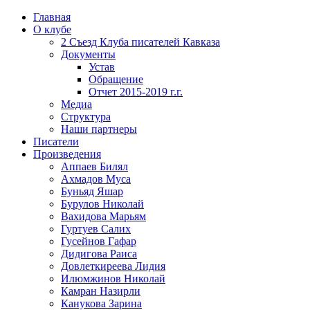
Главная
О клубе
2 Съезд Клуба писателей Кавказа
Документы
Устав
Обращение
Отчет 2015-2019 г.г.
Медиа
Структура
Наши партнеры
Писатели
Произведения
Аппаев Билял
Ахмадов Муса
Буньяд Яшар
Бурулов Николай
Вахидова Марьям
Гуртуев Салих
Гусейнов Гафар
Дидигова Раиса
Довлеткиреева Лидия
Илюмжинов Николай
Камран Назирли
Канукова Зарина