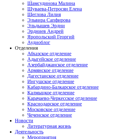
Шамсудинова Малина
Шуваева-Петросян Елена
Щеглова Лилия
Эльвира Сапфирова
Эльдышев Эрдни
Эрдниев Андрей
Яропольский Георгий
Аудиоблог
Отделения
Абхазское отделение
Адыгейское отделение
Азербайджанское отделение
Армянское отделение
Дагестанское отделение
Ингушское отделение
Кабардино-Балкарское отделение
Калмыцкое отделение
Карачаево-Черкесское отделение
Краснодарское отделение
Московское отделение
Чеченское отделение
Новости
Литературная жизнь
Деятельность
Мероприятия