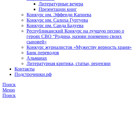
Литературные вечера
Презентации книг
Конкурс им. Эффенди Капиева
Конкурс им. Салиха Гуртуева
Конкурс им. Саида Бадуева
Республиканский Конкурс на лучшую песню о
героях СВО “Родина, назови поименно своих
сыновей»
Конкурс журналистов «Мужеству верность храня»
Банк переводов
Альманах
Литературная критика, статьи, рецензии
Контакты
Подстрочники.рф
Поиск
Меню
Поиск