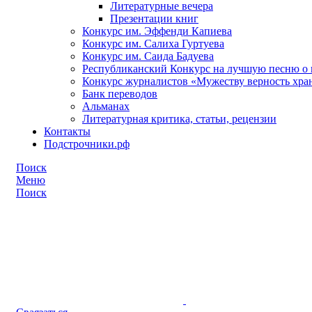
Литературные вечера
Презентации книг
Конкурс им. Эффенди Капиева
Конкурс им. Салиха Гуртуева
Конкурс им. Саида Бадуева
Республиканский Конкурс на лучшую песню о 
Конкурс журналистов «Мужеству верность хра
Банк переводов
Альманах
Литературная критика, статьи, рецензии
Контакты
Подстрочники.рф
Поиск
Меню
Поиск