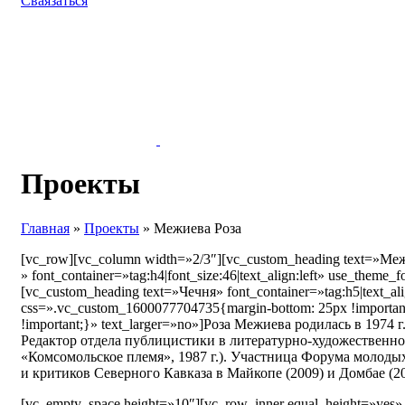
Сваязаться
Проекты
Главная
»
Проекты
»
Межиева Роза
[vc_row][vc_column width=»2/3″][vc_custom_heading text=»Ме
» font_container=»tag:h4|font_size:46|text_align:left» use_them
[vc_custom_heading text=»Чечня» font_container=»tag:h5|text_al
css=».vc_custom_1600077704735{margin-bottom: 25px !importan
!important;}» text_larger=»no»]Роза Межиева родилась в 1974
Редактор отдела публицистики в литературно-художественно
«Комсомольское племя», 1987 г.). Участница Форума молодых
и критиков Северного Кавказа в Майкопе (2009) и Домбае (201
[vc_empty_space height=»10″][vc_row_inner equal_height=»yes»