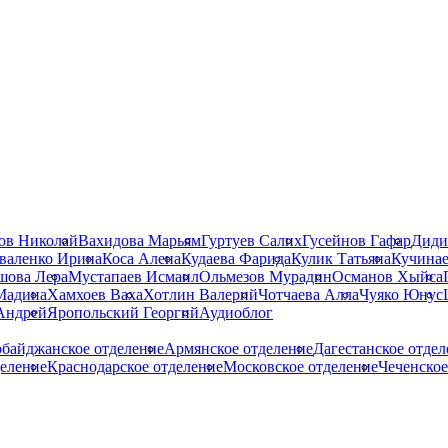
ов Николай
Вахидова Марьям
Гуртуев Салих
Гусейнов Гафар
Диди
валенко Ирина
Коса Алена
Кудаева Фарида
Кулик Татьяна
Кучинае
шова Лера
Мустапаев Исмаил
Ольмезов Мурадин
Османов Хыйса
Мадина
Хамхоев Ваха
Хотлин Валерий
Чотчаева Алла
Чуяко Юнус
Андрей
Яропольский Георгий
Аудиоблог
рбайджанское отделение
Армянское отделение
Дагестанское отдел
деление
Краснодарское отделение
Московское отделение
Чеченское