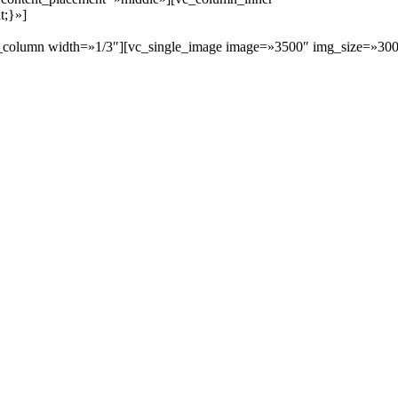
t;}»]
vc_column width=»1/3″][vc_single_image image=»3500″ img_size=»30