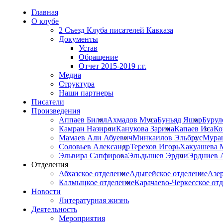
0
Главная
О клубе
2 Съезд Клуба писателей Кавказа
Документы
Устав
Обращение
Отчет 2015-2019 г.г.
Медиа
Структура
Наши партнеры
Писатели
Произведения
Аппаев Билял
Ахмадов Муса
Буньяд Яшар
Бурул
Камран Назирли
Канукова Зарина
Капаев Иса
Ко
Мамаев Али Абуевич
Минкаилов Эльбрус
Мура
Соловьев Александр
Терехов Игорь
Хакуашева 
Эльвира Сапфирова
Эльдышев Эрдни
Эрдниев 
Отделения
Абхазское отделение
Адыгейское отделение
Азе
Калмыцкое отделение
Карачаево-Черкесское от
Новости
Литературная жизнь
Деятельность
Мероприятия