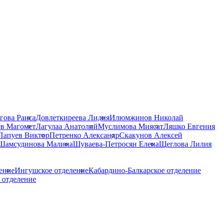
гова Раиса
Довлеткиреева Лидия
Илюмжинов Николай
в Магомет
Лагулаа Анатолий
Муслимова Миясат
Ляшко Евгения
Папуев Виктор
Петренко Александр
Скакунов Алексей
Шамсудинова Малина
Шуваева-Петросян Елена
Щеглова Лилия
ение
Ингушское отделение
Кабардино-Балкарское отделение
 отделение