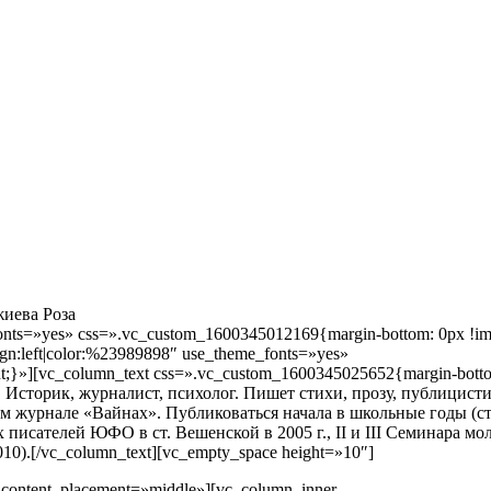
жиева Роза
e_fonts=»yes» css=».vc_custom_1600345012169{margin-bottom: 0px !im
ign:left|color:%23989898″ use_theme_fonts=»yes»
t;}»][vc_column_text css=».vc_custom_1600345025652{margin-bott
 г. Историк, журналист, психолог. Пишет стихи, прозу, публицисти
м журнале «Вайнах». Публиковаться начала в школьные годы (ст
 писателей ЮФО в ст. Вешенской в 2005 г., II и III Семинара м
0).[/vc_column_text][vc_empty_space height=»10″]
 content_placement=»middle»][vc_column_inner