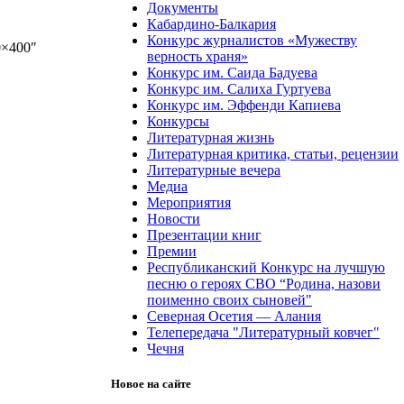
Документы
Кабардино-Балкария
Конкурс журналистов «Мужеству
0×400″
верность храня»
Конкурс им. Саида Бадуева
Конкурс им. Салиха Гуртуева
Конкурс им. Эффенди Капиева
Конкурсы
Литературная жизнь
Литературная критика, статьи, рецензии
Литературные вечера
Медиа
Мероприятия
Новости
Презентации книг
Премии
Республиканский Конкурс на лучшую
песню о героях СВО “Родина, назови
поименно своих сыновей"
Северная Осетия — Алания
Телепередача "Литературный ковчег"
Чечня
Новое на сайте