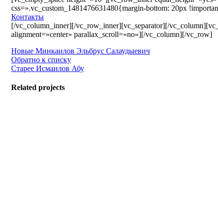
css=».vc_custom_1481476631480{margin-bottom: 20px !importan
Контакты
[/vc_column_inner][/vc_row_inner][vc_separator][/vc_column][
alignment=»center» parallax_scroll=»no»][/vc_column][/vc_row]
Новые
Минкаилов Эльбрус Салаудыевич
Обратно к списку
Старее
Исмаилов Абу
Related projects