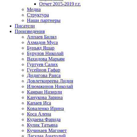
Отчет 2015-2019 г.г.
Медиа
Структура
Наши партнеры
Писатели
Произведения
Аппаев Билял
Ахмадов Муса
Буньяд Яшар
Бурулов Николай
Вахидова Марьям
Гуртуев Салих
Гусейнов Гафар
Дидигова Раиса
Довлеткиреева Лидия
Илюмжинов Николай
Камран Назирли
Канукова Зарина
Капаев Иса
Коваленко Ирина
Коса Алена
Кудаева Фарида
Кулик Татьяна
Кучинаев Магомет
Лагулаа Анатолий