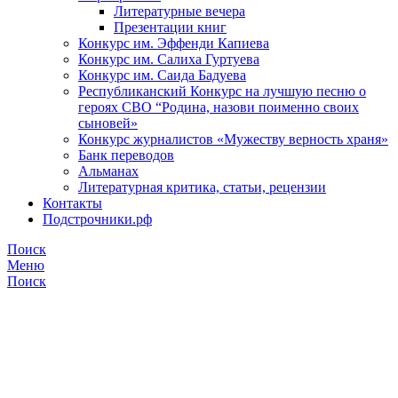
Литературные вечера
Презентации книг
Конкурс им. Эффенди Капиева
Конкурс им. Салиха Гуртуева
Конкурс им. Саида Бадуева
Республиканский Конкурс на лучшую песню о
героях СВО “Родина, назови поименно своих
сыновей»
Конкурс журналистов «Мужеству верность храня»
Банк переводов
Альманах
Литературная критика, статьи, рецензии
Контакты
Подстрочники.рф
Поиск
Меню
Поиск