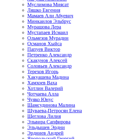
Муслимова Миясат
Ляшко Евгения
Мамаев Али Абуевич
Минкаилов Эльбрус
Мурашова Лера
Мустапаев Исмаил
Ольмезов Мурадин
Османов Хыйса
Папуев Виктор
Петренко Александр
Скакунов Алексей
Соловьев Александр
Терехов Игорь
Хакуашева Мадина
Хамхоев Ваха
Хотлин Валерий
Чотчаева Алла
Чуяко Юнус
Шамсудинова Малина
Шуваева-Петросян Елена
Щеглова Лилия
Эльвира Сапфирова
Эльдышев Эрдни
Эрдниев Андрей
Яропольский Георгий