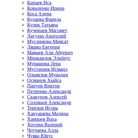
Капаев Иса
Коваленко Ирина
Коса Алена
Кудаева Фарида
Кулик Татьяна
Кучинаев Магомет
Лагулаа Анатолий
Муслимова Миясат
Ляшко Евгения
Мамаев Али Абуевич
Минкаилов Эльбрус
Мурашова Лера
Мустапаев Исмаил
Ольмезов Мурадин
Османов Хыйса
Папуев Виктор
Петренко Александр
Скакунов Алексей
Соловьев Александр
Терехов Игорь
Хакуашева Мадина
Хамхоев Ваха
Хотлин Валерий
Чотчаева Алла
Чуяко Юнус