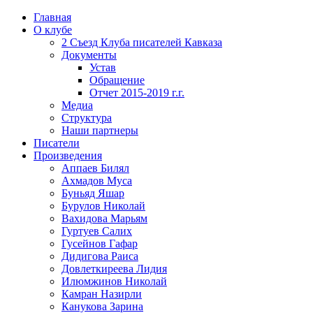
Главная
О клубе
2 Съезд Клуба писателей Кавказа
Документы
Устав
Обращение
Отчет 2015-2019 г.г.
Медиа
Структура
Наши партнеры
Писатели
Произведения
Аппаев Билял
Ахмадов Муса
Буньяд Яшар
Бурулов Николай
Вахидова Марьям
Гуртуев Салих
Гусейнов Гафар
Дидигова Раиса
Довлеткиреева Лидия
Илюмжинов Николай
Камран Назирли
Канукова Зарина