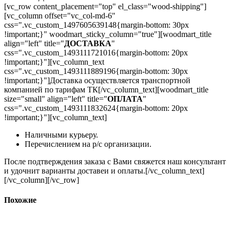
[vc_row content_placement="top" el_class="wood-shipping"]
[vc_column offset="vc_col-md-6"
css=".vc_custom_1497605639148{margin-bottom: 30px
!important;}" woodmart_sticky_column="true"][woodmart_title
align="left" title="
ДОСТАВКА
"
css=".vc_custom_1493111721016{margin-bottom: 20px
!important;}"][vc_column_text
css=".vc_custom_1493111889196{margin-bottom: 30px
!important;}"]Доставка осуществляется транспортной
компанией по тарифам ТК[/vc_column_text][woodmart_title
size="small" align="left" title="
ОПЛАТА
"
css=".vc_custom_1493111832624{margin-bottom: 20px
!important;}"][vc_column_text]
Наличными курьеру.
Перечислением на р/с организации.
После подтверждения заказа с Вами свяжется наш консультант
и удочнит варианты доставеи и оплаты.[/vc_column_text]
[/vc_column][/vc_row]
Похожие