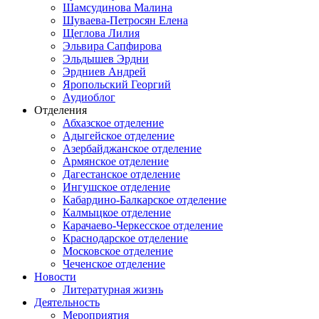
Шамсудинова Малина
Шуваева-Петросян Елена
Щеглова Лилия
Эльвира Сапфирова
Эльдышев Эрдни
Эрдниев Андрей
Яропольский Георгий
Аудиоблог
Отделения
Абхазское отделение
Адыгейское отделение
Азербайджанское отделение
Армянское отделение
Дагестанское отделение
Ингушское отделение
Кабардино-Балкарское отделение
Калмыцкое отделение
Карачаево-Черкесское отделение
Краснодарское отделение
Московское отделение
Чеченское отделение
Новости
Литературная жизнь
Деятельность
Мероприятия