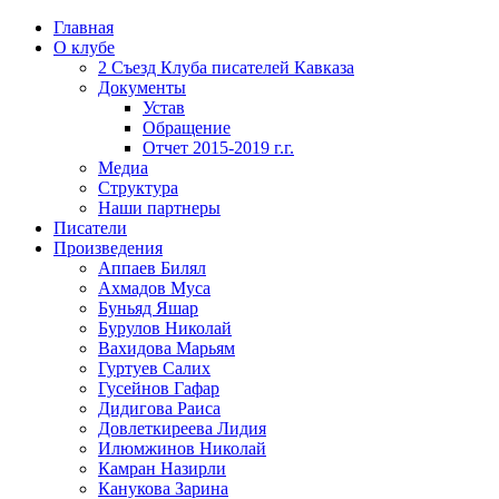
Главная
О клубе
2 Съезд Клуба писателей Кавказа
Документы
Устав
Обращение
Отчет 2015-2019 г.г.
Медиа
Структура
Наши партнеры
Писатели
Произведения
Аппаев Билял
Ахмадов Муса
Буньяд Яшар
Бурулов Николай
Вахидова Марьям
Гуртуев Салих
Гусейнов Гафар
Дидигова Раиса
Довлеткиреева Лидия
Илюмжинов Николай
Камран Назирли
Канукова Зарина