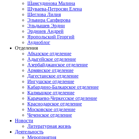
Шамсудинова Малина
Шуваева-Петросян Елена
Щеглова Лилия
Эльвира Сапфирова
Эльдышев Эрдни
Эрдниев Андрей
Яропольский Георгий
Аудиоблог
Отделения
Абхазское отделение
Адыгейское отделение
Азербайджанское отделение
Армянское отделение
Дагестанское отделение
Ингушское отделение
Кабардино-Балкарское отделение
Калмыцкое отделение
Карачаево-Черкесское отделение
Краснодарское отделение
Московское отделение
Чеченское отделение
Новости
Литературная жизнь
Деятельность
Мероприятия