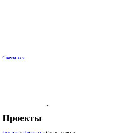
Сваязаться
Проекты
Главная
»
Проекты
»
Степь и песня