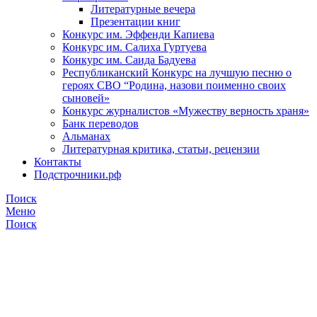
Литературные вечера
Презентации книг
Конкурс им. Эффенди Капиева
Конкурс им. Салиха Гуртуева
Конкурс им. Саида Бадуева
Республиканский Конкурс на лучшую песню о
героях СВО “Родина, назови поименно своих
сыновей»
Конкурс журналистов «Мужеству верность храня»
Банк переводов
Альманах
Литературная критика, статьи, рецензии
Контакты
Подстрочники.рф
Поиск
Меню
Поиск