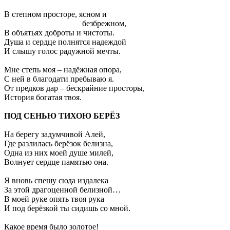
В степном просторе, ясном и
безбрежном,
В объятьях доброты и чистоты.
Душа и сердце полнятся надеждой
И слышу голос радужной мечты.
Мне степь моя – надёжная опора,
С ней в благодати пребываю я.
От предков дар – бескрайние просторы,
История богатая твоя.
ПОД СЕНЬЮ ТИХОЮ БЕРЁЗ
На берегу задумчивой Алей,
Где разлилась берёзок белизна,
Одна из них моей душе милей,
Волнует сердце памятью она.
Я вновь спешу сюда издалека
За этой драгоценной белизной…
В моей руке опять твоя рука
И под берёзкой ты сидишь со мной.
Какое время было золотое!