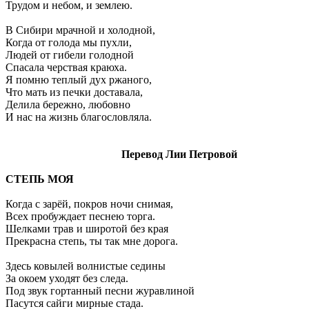
Трудом и небом, и землею.
В Сибири мрачной и холодной,
Когда от голода мы пухли,
Людей от гибели голодной
Спасала черствая краюха.
Я помню теплый дух ржаного,
Что мать из печки доставала,
Делила бережно, любовно
И нас на жизнь благословляла.
Перевод Лии Петровой
СТЕПЬ МОЯ
Когда с зарёй, покров ночи снимая,
Всех пробуждает песнею торга.
Шелками трав и широтой без края
Прекрасна степь, ты так мне дорога.
Здесь ковылей волнистые седины
За окоем уходят без следа.
Под звук гортанный песни журавлиной
Пасутся сайги мирные стада.