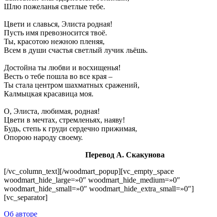
Шлю пожеланья светлые тебе.
Цвети и славься, Элиста родная!
Пусть имя превозносится твоё.
Ты, красотою нежною пленяя,
Всем в души счастья светлый лучик льёшь.
Достойна ты любви и восхищенья!
Весть о тебе пошла во все края –
Ты стала центром шахматных сражений,
Калмыцкая красавица моя.
О, Элиста, любимая, родная!
Цвети в мечтах, стремленьях, наяву!
Будь, степь к груди сердечно прижимая,
Опорою народу своему.
Перевод А. Скакунова
[/vc_column_text][/woodmart_popup][vc_empty_space
woodmart_hide_large=»0″ woodmart_hide_medium=»0″
woodmart_hide_small=»0″ woodmart_hide_extra_small=»0″]
[vc_separator]
Об авторе