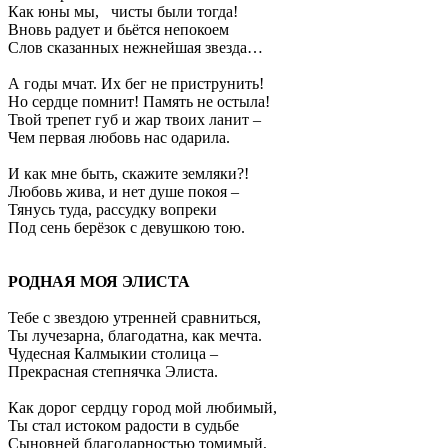
Как юны мы, чисты были тогда!
Вновь радует и бьётся непокоем
Слов сказанных нежнейшая звезда…
А годы мчат. Их бег не приструнить!
Но сердце помнит! Память не остыла!
Твой трепет губ и жар твоих ланит –
Чем первая любовь нас одарила.
И как мне быть, скажите земляки?!
Любовь жива, и нет душе покоя –
Тянусь туда, рассудку вопреки
Под сень берёзок с девушкою тою.
РОДНАЯ МОЯ ЭЛИСТА
Тебе с звездою утренней сравниться,
Ты лучезарна, благодатна, как мечта.
Чудесная Калмыкии столица –
Прекрасная степнячка Элиста.
Как дорог сердцу город мой любимый,
Ты стал истоком радости в судьбе
Сыновней благодарностью томимый,