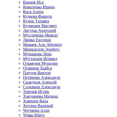
Капаев Иса
Коваленко Ирина
Коса Алена
Кудаева Фарида
Кулик Татьяна
Кучинаев Магомет
Лагулаа Анатолий
Муслимова Миясат
Ляшко Евгения
Мамаев Али Абуевич
Минкаилов Эльбрус
Мурашова Лера
Мустапаев Исмаил
Ольмезов Мурадин
Османов Хыйса
Папуев Виктор
Петренко Александр
Скакунов Алексей
Соловьев Александр
Терехов Игорь
Хакуашева Мадина
Хамхоев Ваха
Хотлин Валерий
Чотчаева Алла
Чуяко Юнус