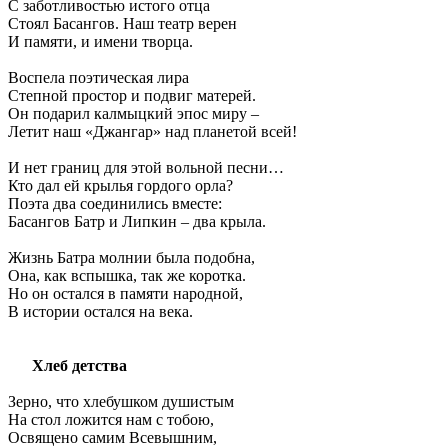
С заботливостью истого отца
Стоял Басангов. Наш театр верен
И памяти, и имени творца.
Воспела поэтическая лира
Степной простор и подвиг матерей.
Он подарил калмыцкий эпос миру –
Летит наш «Джангар» над планетой всей!
И нет границ для этой вольной песни…
Кто дал ей крылья гордого орла?
Поэта два соединились вместе:
Басангов Батр и Липкин – два крыла.
Жизнь Батра молнии была подобна,
Она, как вспышка, так же коротка.
Но он остался в памяти народной,
В истории остался на века.
Хлеб детства
Зерно, что хлебушком душистым
На стол ложится нам с тобою,
Освящено самим Всевышним,