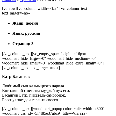
[vc_row][vc_column width=»1/2″][vc_column_text
text_larger=»no»]
Жанр: поэзия
Язык: русский
Страниц: 3
[/vc_column_text][vc_empty_space height=»16px»
woodmart_hide_large=»0″ woodmart_hide_medium=»0″
woodmart_hide_small=»0″ woodmart_hide_extra_small=»0″]
[vc_column_text text_larger=»no»]
Батр Басангов
Любимый сын калмыцкого народа
Впитавший с детства мудрый дух его,
Басангов Батр, писатель-самородок,
Блеснул звездой таланта своего.
[/vc_column_text][woodmart_popup color=»alt» width=»800″
woodmart_css_id=»5f4f85e37abc9″ title=»Читать»