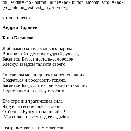
full_width=»no» button_inline=»no» button_smooth_scroll=»no»]
[vc_column_text text_larger=»no»]
Степь и песня
Андрей Эрдниев
Батр Басангов
Любимый сын калмыцкого народа
Впитавший с детства мудрый дух его,
Басангов Батр, писатель-самородок,
Блеснул звездой таланта своего.
Он словом мог поднять с колен упавших,
Сражаться и восславить горячо.
Басангов Батр, для нас легендой ставший,
Пером служил народу и мечом.
Его страниц трагическая сила
Чарует и сегодня нас с тобой:
О, бедная Булгун, она погибла! –
Мы снова плачем над ее судьбой.
Театр рождался – и у колыбели