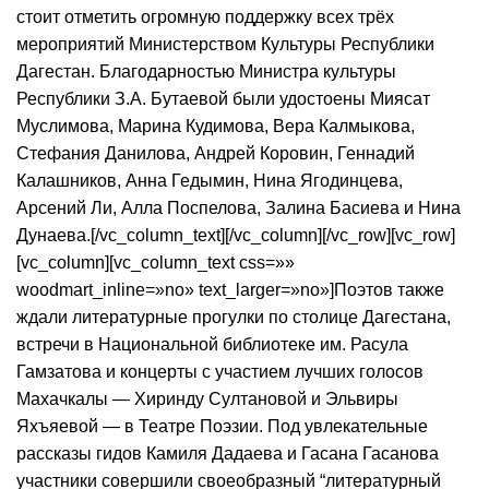
стоит отметить огромную поддержку всех трёх
мероприятий Министерством Культуры Республики
Дагестан. Благодарностью Министра культуры
Республики З.А. Бутаевой были удостоены Миясат
Муслимова, Марина Кудимова, Вера Калмыкова,
Стефания Данилова, Андрей Коровин, Геннадий
Калашников, Анна Гедымин, Нина Ягодинцева,
Арсений Ли, Алла Поспелова, Залина Басиева и Нина
Дунаева.[/vc_column_text][/vc_column][/vc_row][vc_row]
[vc_column][vc_column_text css=»»
woodmart_inline=»no» text_larger=»no»]Поэтов также
ждали литературные прогулки по столице Дагестана,
встречи в Национальной библиотеке им. Расула
Гамзатова и концерты с участием лучших голосов
Махачкалы — Хиринду Султановой и Эльвиры
Яхъяевой — в Театре Поэзии. Под увлекательные
рассказы гидов Камиля Дадаева и Гасана Гасанова
участники совершили своеобразный “литературный