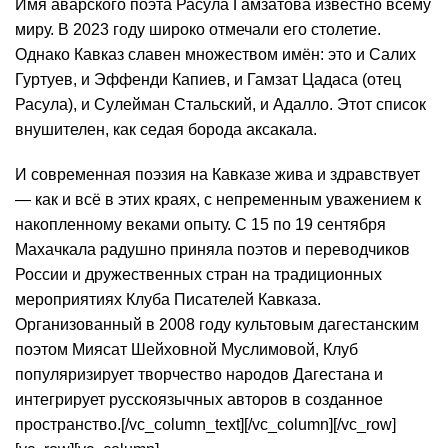
Имя аварского поэта Расула Гамзатова известно всему
миру. В 2023 году широко отмечали его столетие.
Однако Кавказ славен множеством имён: это и Салих
Гуртуев, и Эффенди Капиев, и Гамзат Цадаса (отец
Расула), и Сулейман Стальский, и Адалло. Этот список
внушителен, как седая борода аксакала.
И современная поэзия на Кавказе жива и здравствует
— как и всё в этих краях, с непременным уважением к
накопленному веками опыту. С 15 по 19 сентября
Махачкала радушно приняла поэтов и переводчиков
России и дружественных стран на традиционных
мероприятиях Клуба Писателей Кавказа.
Организованный в 2008 году культовым дагестанским
поэтом Миясат Шейховной Муслимовой, Клуб
популяризирует творчество народов Дагестана и
интегрирует русскоязычных авторов в созданное
пространство.[/vc_column_text][/vc_column][/vc_row]