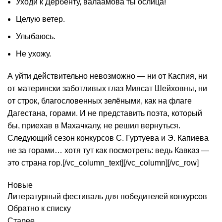
Уходи к Дербенту, валаамова ты ослица!
Целую ветер.
Улыбаюсь.
Не ухожу.
А уйти действительно невозможно — ни от Каспия, ни
от матерински заботливых глаз Миясат Шейховны, ни
от строк, благословенных зелёными, как на флаге
Дагестана, горами. И не представить поэта, который
бы, приехав в Махачкалу, не решил вернуться.
Следующий сезон конкурсов С. Гуртуева и Э. Капиева
не за горами… хотя тут как посмотреть: ведь Кавказ —
это страна гор.[/vc_column_text][/vc_column][/vc_row]
Новые
Литературный фестиваль для победителей конкурсов
Обратно к списку
Старее