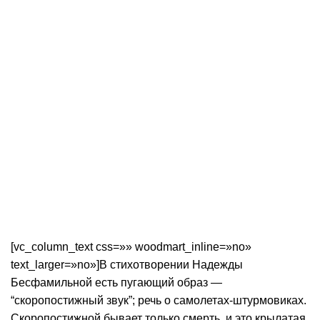
[vc_column_text css=»» woodmart_inline=»no»
text_larger=»no»]В стихотворении Надежды
Бесфамильной есть пугающий образ —
“скоропостижный звук”; речь о самолетах-штурмовиках.
Скоропостижной бывает только смерть, и это крылатая