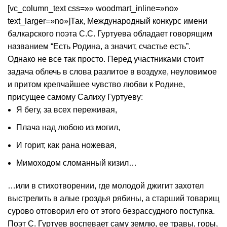
[vc_column_text css=»» woodmart_inline=»no»
text_larger=»no»]Так, Международный конкурс имени
балкарского поэта С.С. Гуртуева обладает говорящим
названием “Есть Родина, а значит, счастье есть”.
Однако не все так просто. Перед участниками стоит
задача облечь в слова разлитое в воздухе, неуловимое
и притом крепчайшее чувство любви к Родине,
присущее самому Салиху Гуртуеву:
Я бегу, за всех переживая,
Плача над любою из могил,
И горит, как рана ножевая,
Мимоходом сломанный кизил…
…или в стихотворении, где молодой джигит захотел
выстрелить в алые гроздья рябины, а старший товарищ
сурово отговорил его от этого безрассудного поступка.
Поэт С. Гуртуев воспевает саму землю, ее травы, горы,