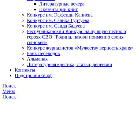
Литературные вечера
Презентации книг
Конкурс им. Эффенди Капиева
Конкурс им. Салиха Гуртуева
Конкурс им. Саида Бадуева
Республиканский Конкурс на лучшую песню о
героях СВО “Родина, назови поименно своих
сыновей»
Конкурс журналистов «Мужеству верность храня»
Банк переводов
Альманах
Литературная критика, статьи, рецензии
Контакты
Подстрочники.рф
Поиск
Меню
Поиск