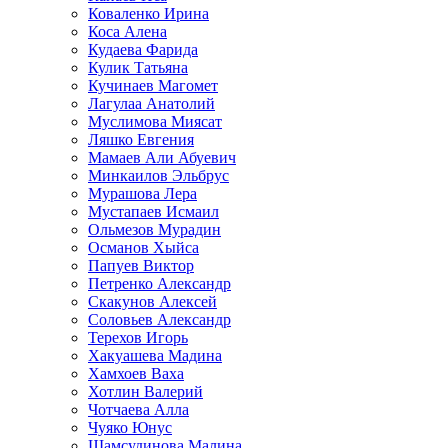
Коваленко Ирина
Коса Алена
Кудаева Фарида
Кулик Татьяна
Кучинаев Магомет
Лагулаа Анатолий
Муслимова Миясат
Ляшко Евгения
Мамаев Али Абуевич
Минкаилов Эльбрус
Мурашова Лера
Мустапаев Исмаил
Ольмезов Мурадин
Османов Хыйса
Папуев Виктор
Петренко Александр
Скакунов Алексей
Соловьев Александр
Терехов Игорь
Хакуашева Мадина
Хамхоев Ваха
Хотлин Валерий
Чотчаева Алла
Чуяко Юнус
Шамсудинова Малина