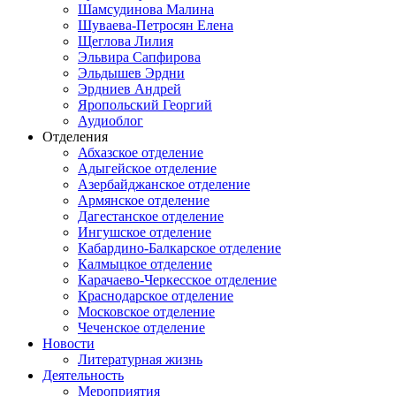
Шамсудинова Малина
Шуваева-Петросян Елена
Щеглова Лилия
Эльвира Сапфирова
Эльдышев Эрдни
Эрдниев Андрей
Яропольский Георгий
Аудиоблог
Отделения
Абхазское отделение
Адыгейское отделение
Азербайджанское отделение
Армянское отделение
Дагестанское отделение
Ингушское отделение
Кабардино-Балкарское отделение
Калмыцкое отделение
Карачаево-Черкесское отделение
Краснодарское отделение
Московское отделение
Чеченское отделение
Новости
Литературная жизнь
Деятельность
Мероприятия