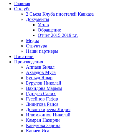
Главная
О клубе
2 Съезд Клуба писателей Кавказа
Документы
Устав
Обращение
Отчет 2015-2019 г.г.
Медиа
Структура
Наши партнеры
Писатели
Произведения
Аппаев Билял
Ахмадов Муса
Буньяд Яшар
Бурулов Николай
Вахидова Марьям
Гуртуев Салих
Гусейнов Гафар
Дидигова Раиса
Довлеткиреева Лидия
Илюмжинов Николай
Камран Назирли
Канукова Зарина
Капаев Иса