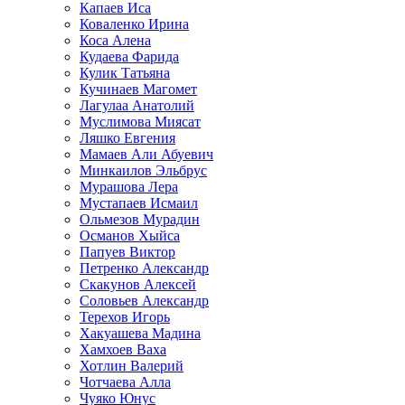
Капаев Иса
Коваленко Ирина
Коса Алена
Кудаева Фарида
Кулик Татьяна
Кучинаев Магомет
Лагулаа Анатолий
Муслимова Миясат
Ляшко Евгения
Мамаев Али Абуевич
Минкаилов Эльбрус
Мурашова Лера
Мустапаев Исмаил
Ольмезов Мурадин
Османов Хыйса
Папуев Виктор
Петренко Александр
Скакунов Алексей
Соловьев Александр
Терехов Игорь
Хакуашева Мадина
Хамхоев Ваха
Хотлин Валерий
Чотчаева Алла
Чуяко Юнус