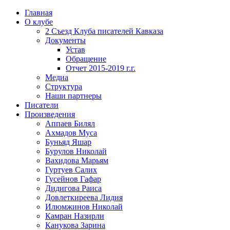
Главная
О клубе
2 Съезд Клуба писателей Кавказа
Документы
Устав
Обращение
Отчет 2015-2019 г.г.
Медиа
Структура
Наши партнеры
Писатели
Произведения
Аппаев Билял
Ахмадов Муса
Буньяд Яшар
Бурулов Николай
Вахидова Марьям
Гуртуев Салих
Гусейнов Гафар
Дидигова Раиса
Довлеткиреева Лидия
Илюмжинов Николай
Камран Назирли
Канукова Зарина