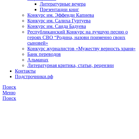
Литературные вечера
Презентации книг
Конкурс им. Эффенди Капиева
Конкурс им. Салиха Гуртуева
Конкурс им. Саида Бадуева
Республиканский Конкурс на лучшую песню о
героях СВО “Родина, назови поименно своих
сыновей»
Конкурс журналистов «Мужеству верность храня»
Банк переводов
Альманах
Литературная критика, статьи, рецензии
Контакты
Подстрочники.рф
Поиск
Меню
Поиск