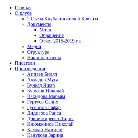
Главная
О клубе
2 Съезд Клуба писателей Кавказа
Документы
Устав
Обращение
Отчет 2015-2019 г.г.
Медиа
Структура
Наши партнеры
Писатели
Произведения
Аппаев Билял
Ахмадов Муса
Буньяд Яшар
Бурулов Николай
Вахидова Марьям
Гуртуев Салих
Гусейнов Гафар
Дидигова Раиса
Довлеткиреева Лидия
Илюмжинов Николай
Камран Назирли
Канукова Зарина