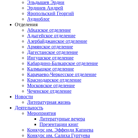
Эльдышев Эрдни
Эрдниев Андрей
Яропольский Георгий
Аудиоблог
Отделения
Абхазское отделение
Адыгейское отделение
Азербайджанское отделение
Армянское отделение
Дагестанское отделение
Ингушское отделение
Кабардино-Балкарское отделение
Калмыцкое отделение
Карачаево-Черкесское отделение
Краснодарское отделение
Московское отделение
Чеченское отделение
Новости
Литературная жизнь
Деятельность
Мероприятия
Литературные вечера
Презентации книг
Конкурс им. Эффенди Капиева
Конкурс им. Салиха Гуртуева