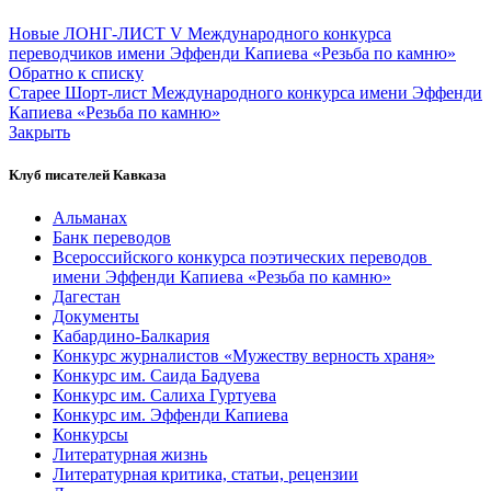
Новые
ЛОНГ-ЛИСТ V Международного конкурса
переводчиков имени Эффенди Капиева «Резьба по камню»
Обратно к списку
Старее
Шорт-лист Международного конкурса имени Эффенди
Капиева «Резьба по камню»
Закрыть
Клуб писателей Кавказа
Альманах
Банк переводов
Всероссийского конкурса поэтических переводов
имени Эффенди Капиева «Резьба по камню»
Дагестан
Документы
Кабардино-Балкария
Конкурс журналистов «Мужеству верность храня»
Конкурс им. Саида Бадуева
Конкурс им. Салиха Гуртуева
Конкурс им. Эффенди Капиева
Конкурсы
Литературная жизнь
Литературная критика, статьи, рецензии