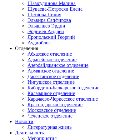
Шамсудинова Малина
Шуваева-Петросян Елена
Щеглова Лилия
Эльвира Сапфирова
Эльдышев Эрдни
Эрдниев Андрей
Яропольский Георгий
Аудиоблог
Отделения
Абхазское отделение
Адыгейское отделение
Азербайджанское отделение
Армянское отделение
Дагестанское отделение
Ингушское отделение
Кабардино-Балкарское отделение
Калмыцкое отделение
Карачаево-Черкесское отделение
Краснодарское отделение
Московское отделение
Чеченское отделение
Новости
Литературная жизнь
Деятельность
Мероприятия