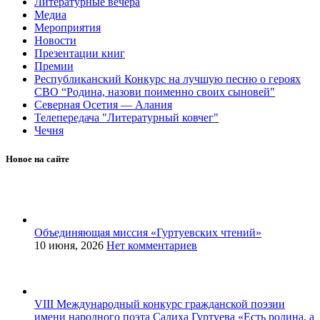
Литературные вечера
Медиа
Мероприятия
Новости
Презентации книг
Премии
Республиканский Конкурс на лучшую песню о героях
СВО “Родина, назови поименно своих сыновей"
Северная Осетия — Алания
Телепередача "Литературный ковчег"
Чечня
Новое на сайте
Объединяющая миссия «Гуртуевских чтений»
10 июня, 2026
Нет комментариев
VIII Международный конкурс гражданской поэзии
имени народного поэта Салиха Гуртуева «Есть родина, а