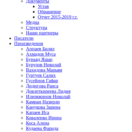
Документы
Устав
Обращение
Отчет 2015-2019 г.г.
Медиа
Структура
Наши партнеры
Писатели
Произведения
Аппаев Билял
Ахмадов Муса
Буньяд Яшар
Бурулов Николай
Вахидова Марьям
Гуртуев Салих
Гусейнов Гафар
Дидигова Раиса
Довлеткиреева Лидия
Илюмжинов Николай
Камран Назирли
Канукова Зарина
Капаев Иса
Коваленко Ирина
Коса Алена
Кудаева Фарида