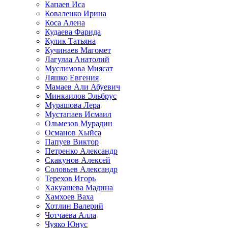
Капаев Иса
Коваленко Ирина
Коса Алена
Кудаева Фарида
Кулик Татьяна
Кучинаев Магомет
Лагулаа Анатолий
Муслимова Миясат
Ляшко Евгения
Мамаев Али Абуевич
Минкаилов Эльбрус
Мурашова Лера
Мустапаев Исмаил
Ольмезов Мурадин
Османов Хыйса
Папуев Виктор
Петренко Александр
Скакунов Алексей
Соловьев Александр
Терехов Игорь
Хакуашева Мадина
Хамхоев Ваха
Хотлин Валерий
Чотчаева Алла
Чуяко Юнус