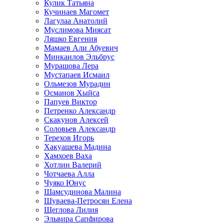
Кулик Татьяна
Кучинаев Магомет
Лагулаа Анатолий
Муслимова Миясат
Ляшко Евгения
Мамаев Али Абуевич
Минкаилов Эльбрус
Мурашова Лера
Мустапаев Исмаил
Ольмезов Мурадин
Османов Хыйса
Папуев Виктор
Петренко Александр
Скакунов Алексей
Соловьев Александр
Терехов Игорь
Хакуашева Мадина
Хамхоев Ваха
Хотлин Валерий
Чотчаева Алла
Чуяко Юнус
Шамсудинова Малина
Шуваева-Петросян Елена
Щеглова Лилия
Эльвира Сапфирова