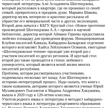
черкесской литературы Али Асхадовича Шогенцукова,
который расположен в квартире, где он проживал со своей
семьей, превратилось в праздник души. Марьяна Шакова,
директор музея, интересно и красочно рассказала об
убранстве его мемориальной части и других экспозициях.
Второй день начался с КБГУ. Круглый стол «Новое прочтение
произведений Шогенцукова А.А.» прошел в научной
библиотеке, директор которой Аймани Гериева предоставила
любезно площадку для проведения форума. Инициированная
Клубом писателей Кавказа, Кабардино-Балкарское отделение
которого возглавляет Хыйса Лейлунович Османов, ежегодные
«Шогенцуковские чтения» проходят уже второй раз с
участием писателей из других регионов. И круглый стол
второй раз также проводится в стенах любимого
университета, который является вехой жизни многих
писателей республики.
Проблема, которая рассматривалась участниками,
поднималась несколько лет назад: Али Шогенцуков и
историко-литературный процесс. Надо сказать, что книга с
таким названием, авторами которого являются ученые Юрий
Мухамедович Тхагазитов и Мадина Андреевна Хакуашева,
вышла в 2020 году к 120-летию классика.
Учителя родного языка и литературы и методист кабардино-
черкесского языка и литературы департамента образования
г.о. Нальчик Людмила Хамурзовна Тлиашинова поделились с