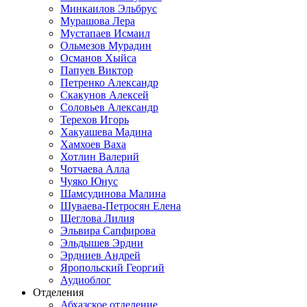
Минкаилов Эльбрус
Мурашова Лера
Мустапаев Исмаил
Ольмезов Мурадин
Османов Хыйса
Папуев Виктор
Петренко Александр
Скакунов Алексей
Соловьев Александр
Терехов Игорь
Хакуашева Мадина
Хамхоев Ваха
Хотлин Валерий
Чотчаева Алла
Чуяко Юнус
Шамсудинова Малина
Шуваева-Петросян Елена
Щеглова Лилия
Эльвира Сапфирова
Эльдышев Эрдни
Эрдниев Андрей
Яропольский Георгий
Аудиоблог
Отделения
Абхазское отделение