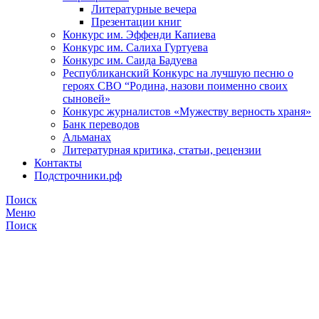
Литературные вечера
Презентации книг
Конкурс им. Эффенди Капиева
Конкурс им. Салиха Гуртуева
Конкурс им. Саида Бадуева
Республиканский Конкурс на лучшую песню о
героях СВО “Родина, назови поименно своих
сыновей»
Конкурс журналистов «Мужеству верность храня»
Банк переводов
Альманах
Литературная критика, статьи, рецензии
Контакты
Подстрочники.рф
Поиск
Меню
Поиск