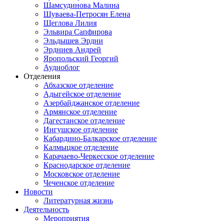
Шамсудинова Малина
Шуваева-Петросян Елена
Щеглова Лилия
Эльвира Сапфирова
Эльдышев Эрдни
Эрдниев Андрей
Яропольский Георгий
Аудиоблог
Отделения
Абхазское отделение
Адыгейское отделение
Азербайджанское отделение
Армянское отделение
Дагестанское отделение
Ингушское отделение
Кабардино-Балкарское отделение
Калмыцкое отделение
Карачаево-Черкесское отделение
Краснодарское отделение
Московское отделение
Чеченское отделение
Новости
Литературная жизнь
Деятельность
Мероприятия