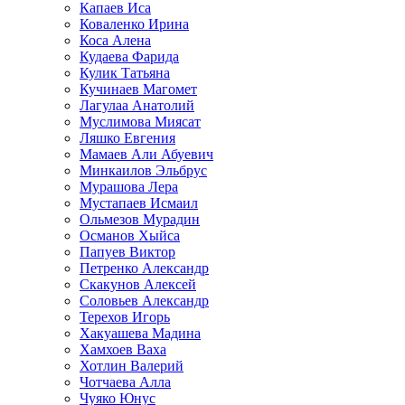
Капаев Иса
Коваленко Ирина
Коса Алена
Кудаева Фарида
Кулик Татьяна
Кучинаев Магомет
Лагулаа Анатолий
Муслимова Миясат
Ляшко Евгения
Мамаев Али Абуевич
Минкаилов Эльбрус
Мурашова Лера
Мустапаев Исмаил
Ольмезов Мурадин
Османов Хыйса
Папуев Виктор
Петренко Александр
Скакунов Алексей
Соловьев Александр
Терехов Игорь
Хакуашева Мадина
Хамхоев Ваха
Хотлин Валерий
Чотчаева Алла
Чуяко Юнус