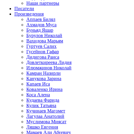
Наши партнеры
Писатели
Произведения
Аппаев Билял
Ахмадов Муса
Буньяд Яшар
Бурулов Николай
Вахидова Марьям
Гуртуев Салих
Гусейнов Гафар
Дидигова Раиса
Довлеткиреева Лидия
Илюмжинов Николай
Камран Назирли
Канукова Зарина
Капаев Иса
Коваленко Ирина
Коса Алена
Кудаева Фарида
Кулик Татьяна
Кучинаев Магомет
Лагулаа Анатолий
Муслимова Миясат
Ляшко Евгения
Мамаев Али Абуевич