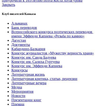
приурочили к 165-летию поэта Коста Хетагурова
Закрыть
Клуб писателей Кавказа
Альманах
Банк переводов
Всероссийского конкурса поэтических переводов
имени Эффенди Капиева «Резьба по камню»
Дагестан
Документы
Кабардино-Балкария
Конкурс журналистов «Мужеству верность храня»
Конкурс им. Саида Бадуева
Конкурс им. Салиха Гуртуева
Конкурс им. Эффенди Капиева
Конкурсы
Литературная жизнь
Литературная критика, статьи, рецензии
Литературные вечера
Медиа
Мероприятия
Новости
Презентации книг
Премии