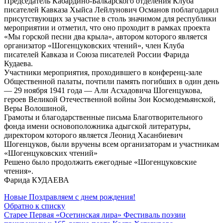
Председатель Кабардино-Балкарского отделения Клуба
писателей Кавказа Хыйса Лейлунович Османов поблагодарил
присутствующих за участие в столь значимом для республики
мероприятии и отметил, что оно проходит в рамках проекта
«Мы горской песни два крыла», автором которого является
организатор «Шогенцуковских чтений», член Клуба
писателей Кавказа и Союза писателей России Фарида
Кудаева.
Участники мероприятия, проходившего в конференц-зале
Общественной палаты, почтили память погибших в один день
— 29 ноября 1941 года — Али Асхадовича Шогенцукова,
героев Великой Отечественной войны Зои Космодемьянской,
Веры Волошиной,
Грамоты и благодарственные письма Благотворительного
фонда имени основоположника адыгской литературы,
директором которого является Леонид Хасанбиевич
Шогенцуков, были вручены всем организаторам и участникам
«Шогенцуковских чтений»
Решено было продолжить ежегодные «Шогенцуковские
чтения».
Фарида КУДАЕВА
Новые
Поздравляем с днем рождения!
Обратно к списку
Старее
Первая «Осетинская лира» Фестиваль поэзии