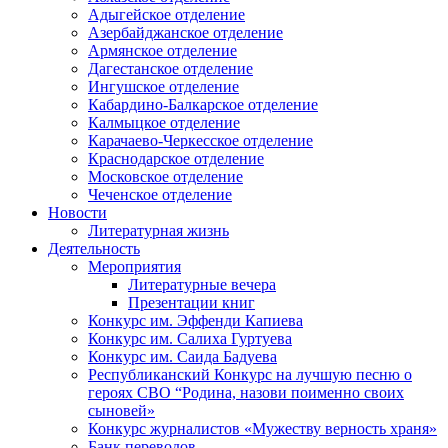
Адыгейское отделение
Азербайджанское отделение
Армянское отделение
Дагестанское отделение
Ингушское отделение
Кабардино-Балкарское отделение
Калмыцкое отделение
Карачаево-Черкесское отделение
Краснодарское отделение
Московское отделение
Чеченское отделение
Новости
Литературная жизнь
Деятельность
Мероприятия
Литературные вечера
Презентации книг
Конкурс им. Эффенди Капиева
Конкурс им. Салиха Гуртуева
Конкурс им. Саида Бадуева
Республиканский Конкурс на лучшую песню о
героях СВО “Родина, назови поименно своих
сыновей»
Конкурс журналистов «Мужеству верность храня»
Банк переводов