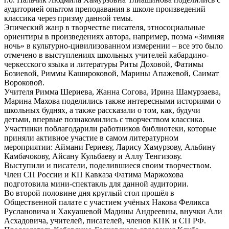
аудиторией опытом преподавания в школе произведений
классика через призму данной темы.
Эпический жанр в творчестве писателя, этносоциальные
ориентиры в произведениях автора, например, поэма «Зимняя
ночь» в культурно-цивилизованном измерении – все это было
отмечено в выступлениях школьных учителей кабардино-
черкесского языка и литературы Риты Доховой, Фатимы
Бозиевой, Риммы Кашироковой, Марины Апажевой, Саимат
Вороковой.
Учителя Римма Шериева, Жанна Согова, Ирина Шамурзаева,
Марина Махова поделились также интересными историями о
школьных буднях, а также рассказали о том, как, будучи
детьми, впервые познакомились с творчеством классика.
Участники поблагодарили работников библиотеки, которые
приняли активное участие в самом литературном
мероприятии: Аймани Гериеву, Ларису Хамурзову, Альбину
Камбачокову, Айсану Кульбаеву и Аллу Тенгизову.
Выступили и писатели, поделившиеся своим творчеством.
Член СП России и КП Кавказа Фатима Маржохова
подготовила мини-спектакль для данной аудитории.
Во второй половине дня круглый стол прошёл в
Общественной палате с участием учёных Накова Феликса
Руслановича и Хакуашевой Мадины Андреевны, внучки Али
Асхадовича, учителей, писателей, членов КПК и СП РФ.