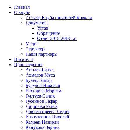
Главная
О клубе
2 Съезд Клуба писателей Кавказа
Документы
Устав
Обращение
Отчет 2015-2019 г.г.
Медиа
Структура
Наши партнеры
Писатели
Произведения
Аппаев Билял
Ахмадов Муса
Буньяд Яшар
Бурулов Николай
Вахидова Марьям
Гуртуев Салих
Гусейнов Гафар
Дидигова Раиса
Довлеткиреева Лидия
Илюмжинов Николай
Камран Назирли
Канукова Зарина