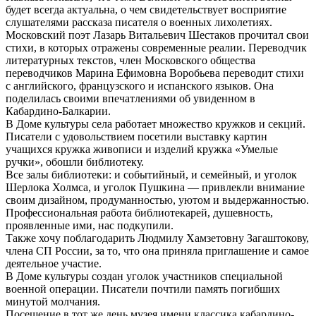
будет всегда актуальна, о чем свидетельствует восприятие
слушателями рассказа писателя о военных лихолетиях.
Московский поэт Лазарь Витальевич Шестаков прочитал свои
стихи, в которых отражены современные реалии. Переводчик
литературных текстов, член Московского общества
переводчиков Марина Ефимовна Воробьева переводит стихи
с английского, французского и испанского языков. Она
поделилась своими впечатлениями об увиденном в
Кабардино-Балкарии.
В Доме культуры села работает множество кружков и секций.
Писатели с удовольствием посетили выставку картин
учащихся кружка живописи и изделий кружка «Умелые
ручки», обошли библиотеку.
Все залы библиотеки: и событийный, и семейный, и уголок
Шерлока Холмса, и уголок Пушкина — привлекли внимание
своим дизайном, продуманностью, уютом и выдержанностью.
Профессиональная работа библиотекарей, душевность,
проявленные ими, нас подкупили.
Также хочу поблагодарить Людмилу Хамзетовну Загаштокову,
члена СП России, за то, что она приняла приглашение и самое
деятельное участие.
В Доме культуры создан уголок участников специальной
военной операции. Писатели почтили память погибших
минутой молчания.
Посещение в тот же день музея имени классика кабардино-